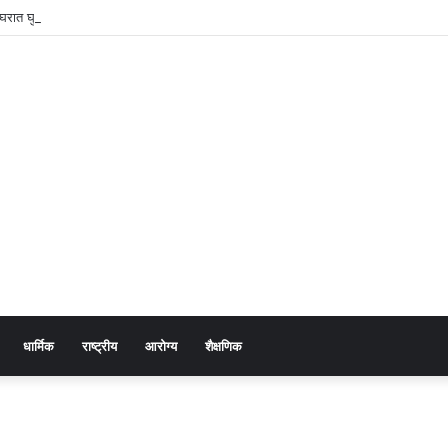
न घरात घुसून कोयत्याचा धाक; सात जणांविरुद्ध एमआयडीसी पोलिसांत गुन्हा दाखल
धार्मिक
राष्ट्रीय
आरोग्य
शैक्षणिक