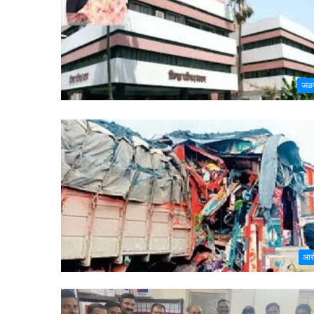
जळ
आरो