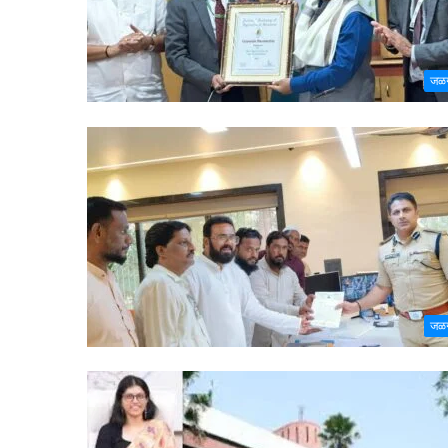
जळ
जळ