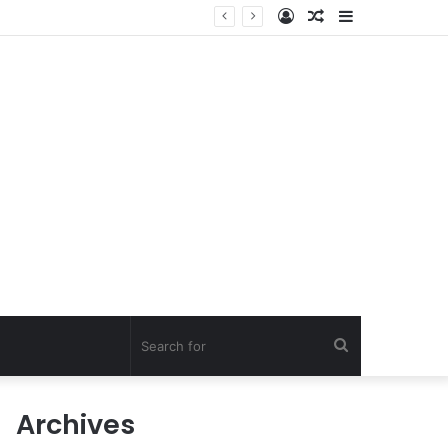
Log
Random
Sidebar
In
Article
Search
for
Archives