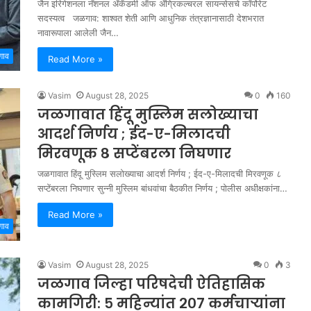
जैन इरिगेशनला नॅशनल ॲकॅडमी ऑफ ॲग्रिकल्चरल सायन्सेसचे कॉर्पोरेट
सदस्यत्व जळगाव: शाश्वत शेती आणि आधुनिक तंत्रज्ञानासाठी देशभरात
नावारूपाला आलेली जैन…
गाव
Read More »
Vasim
August 28, 2025
0
160
जळगावात हिंदू मुस्लिम सलोख्याचा
आदर्श निर्णय ; ईद-ए-मिलादची
मिरवणूक ८ सप्टेंबरला निघणार
जळगावात हिंदू मुस्लिम सलोख्याचा आदर्श निर्णय ; ईद-ए-मिलादची मिरवणूक ८
सप्टेंबरला निघणार सुन्नी मुस्लिम बांधवांचा बैठकीत निर्णय ; पोलीस अधीक्षकांना…
Read More »
गाव
Vasim
August 28, 2025
0
3
जळगाव जिल्हा परिषदेची ऐतिहासिक
कामगिरी: ५ महिन्यांत २०७ कर्मचाऱ्यांना