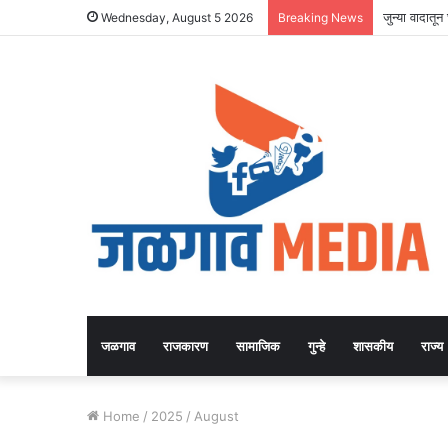
जुन्या वादातू
Wednesday, August 5 2026
Breaking News
जळगाव
राजकारण
सामाजिक
गुन्हे
शासकीय
राज्य
Home
/
2025
/
August