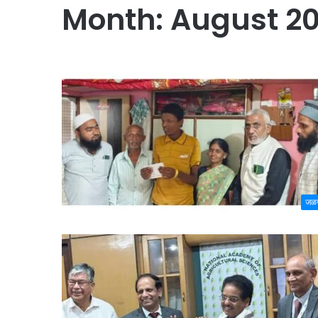
Month:
August 2
जळ