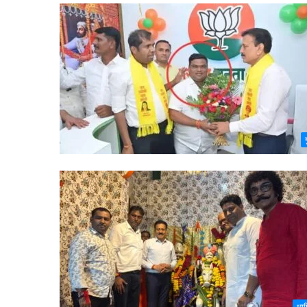
ग
धार