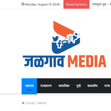
शेठ ला. ना. सार्व
Monday, August 10 2026
Breaking News
जळगाव
राजकारण
सामाजिक
गुन्हे
शासकीय
राज्य
Home
/
जळगाव