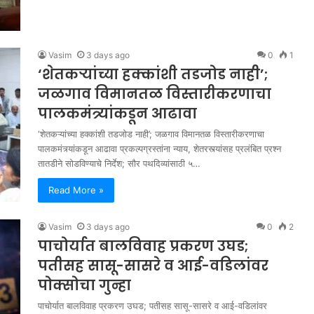
Vasim
3 days ago
0
1
‘शेतकऱ्यांच्या हक्कांशी तडजोड नाही’;
जळगाव विमानतळ विस्तारीकरणाचा
पालकमंत्र्यांकडून आढावा
‘शेतकऱ्यांच्या हक्कांशी तडजोड नाही’; जळगाव विमानतळ विस्तारीकरणाचा
पालकमंत्र्यांकडून आढावा प्रकल्पग्रस्तांना न्याय, शेतरस्त्यांसह प्रलंबित प्रश्न
तातडीने सोडविण्याचे निर्देश; सौर पथदिव्यांसाठी ५…
Read More »
Vasim
3 days ago
0
2
पाचोर्यात बालविवाह प्रकरण उघड;
पतीसह सासू-सासरे व आई-वडिलांवर
पोक्सोचा गुन्हा
पाचोर्यात बालविवाह प्रकरण उघड; पतीसह सासू-सासरे व आई-वडिलांवर