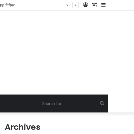
Log
Random
Sidebar
In
Article
Search
for
Archives