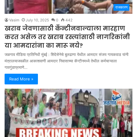
राजकारण
Vasim
July 10, 2025
0
442
खराब जेवणासाठी कॅन्टीनवाल्याला मारहाण
करत असेल तर खराब रस्त्यांसाठी नागरिकांनी
या आमदारांना का मारू नये?
जळगाव मीडिया प्रतिनिधी मुंबई : शिंदेसेनेचे बुलढाणा येथील आमदार संजय गायकवाड यांनी
मंत्रालयाजवळील आकाशवाणी आमदार निवासाच्या कॅन्टीनमध्ये तेथील कर्मचाऱ्याला
गावगुंडाप्रमाणे…
Read More »