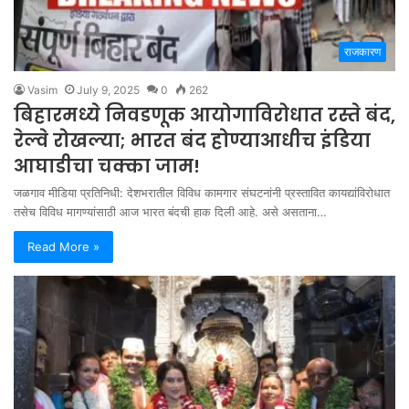
राजकारण
Vasim
July 9, 2025
0
262
बिहारमध्ये निवडणूक आयोगाविरोधात रस्ते बंद,
रेल्वे रोखल्या; भारत बंद होण्याआधीच इंडिया
आघाडीचा चक्का जाम!
जळगाव मीडिया प्रतिनिधी: देशभरातील विविध कामगार संघटनांनी प्रस्तावित कायद्यांविरोधात
तसेच विविध मागण्यांसाठी आज भारत बंदची हाक दिली आहे. असे असताना…
Read More »