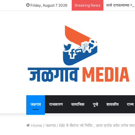
मासे दगावल्याच्या 
Friday, August 7 2026
Breaking News
जळगाव
राजकारण
सामाजिक
गुन्हे
शासकीय
राज्य
Home
/
जळगाव
/
RBI चे बँकांना नवे निर्देश , आता फ्रॉड कॉल लगेच समजण