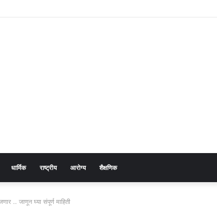
नावाखाली उद्योजकांना नाहक त्रास! मन्यारखेडा तलाव प्रकरण : सखोल चौकशी करण्याची मागणी
धार्मिक
राष्ट्रीय
आरोग्य
शैक्षणिक
ार .. जाणून घ्या संपूर्ण माहिती