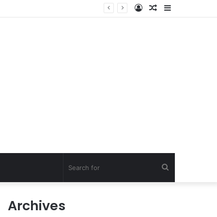
Log
Random
Sidebar
In
Article
Search
for
Archives