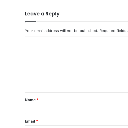
Leave a Reply
Your email address will not be published.
Required fields
C
o
m
m
e
n
t
Name
*
*
Email
*