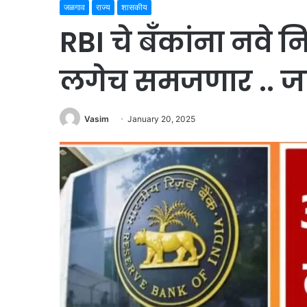
जळगाव
राज्य
शासकीय
RBI चे बँकांना नवे न
लगेच समजणार .. जाणू
Vasim
January 20, 2025