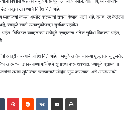
त्याला विश्वास आहे की यामुळे फसवणुकीला आळा बसेल. याशिवाय, आरबीआयने
क डेटा काढून टाकण्याचे निर्देश दिले आहेत.
ोग्य पडताळणी करून अपडेट करण्याची सूचना देण्यात आली आहे. तसेच, रद्द केलेल्या
े आहे, ज्यामुळे खाती फसवणुकीपासून सुरक्षित राहतील.
आहेत. डिजिटल व्यवहारांच्या वाढीमुळे ग्राहकांना अनेक सुविधा मिळाल्या आहेत,
े.
ंची खात्री करण्याचे आदेश दिले आहेत. यामुळे खातेधारकाच्या मृत्यूनंतर कुटुंबातील
ा खात्याच्या उघडण्याच्या फॉर्ममध्ये सुधारणा करू शकतात, ज्यामुळे ग्राहकांना
क्तींची संख्या सुनिश्चित करण्यासाठी मोहिमा सुरू कराव्यात, असे आरबीआयने
dIn
Tumblr
Pinterest
Reddit
VKontakte
Share via Email
Print