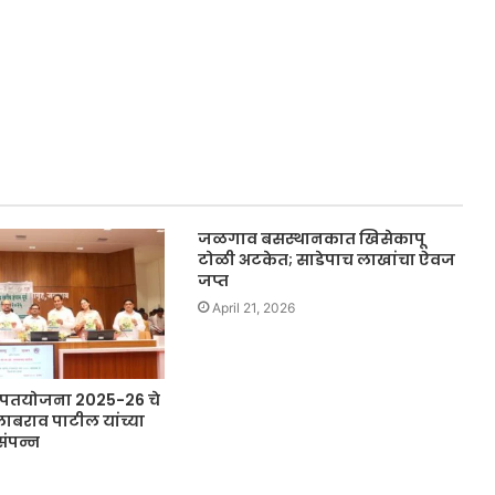
जळगाव बसस्थानकात खिसेकापू
टोळी अटकेत; साडेपाच लाखांचा ऐवज
जप्त
April 21, 2026
िक पतयोजना 2025-26 चे
लाबराव पाटील यांच्या
संपन्न