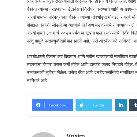
आर्थिक फसवणूक रोखण्यासाठी आरबीआयने हा निर्णय घेतला आहे, आणि 
बँकांना त्यांच्या ग्राहकांच्या डेटाबेसचे निरीक्षण करण्याचे आणि अनावश्य
आरबीआयच्या परिपत्रकात बँकांना त्यांच्या नोंदणीकृत मोबाइल नंबरचे य
मोबाइल नंबरशी जोडलेल्या खात्यांचे निरीक्षण वाढविण्याचे सांगण्यात आल
आरबीआयने ३१ मार्च २०२५ पर्यंत या सूचना पालन करण्याचे निर्देश दिले 
परंतु यामुळे फसवणुकीतही वाढ झाली आहे, असे आरबीआयने सांगितले आह
आरबीआयने बँकांना सर्व विद्यमान आणि नवीन खात्यांसाठी नामांकित व्यक्ती
सदस्यांना होणारा त्रास कमी होईल आणि दाव्यांचे जलद निपटारे होईल. बँक
नामांकनाची सुविधा मिळेल. तसेच बँका आणि एनबीएफसींनीही नामांकित व्य
सांगितले आहे
Linke
Facebook
Twitter
Vasim