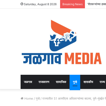
‘शेतकऱ्यांच्या 
Saturday, August 8 2026
Breaking News
जळगाव
राजकारण
सामाजिक
गुन्हे
शासकीय
राज्य
Home
/
गुन्हे
/
राज्यातील 51 आयपीएस अधिकाऱ्यांच्या बदल्या, पुणे-मुंबईत