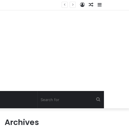
Log
Random
Sidebar
In
Article
Search
for
Archives