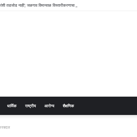
हक्कांशी तडजोड नाही’; जळगाव विमानतळ विस्तारीकरणाचा पालकमंत्र्यांकडून आढावा
धार्मिक
राष्ट्रीय
आरोग्य
शैक्षणिक
 फेरबदल