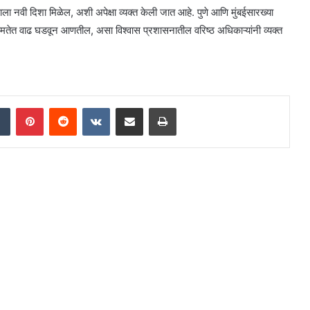
सनाला नवी दिशा मिळेल, अशी अपेक्षा व्यक्त केली जात आहे. पुणे आणि मुंबईसारख्या
्षमतेत वाढ घडवून आणतील, असा विश्वास प्रशासनातील वरिष्ठ अधिकाऱ्यांनी व्यक्त
dIn
Tumblr
Pinterest
Reddit
VKontakte
Share via Email
Print