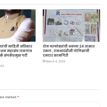
 यांची माहिती अधिकार
दोन घरफोड्यांची अवघ्या 24 तासात
ेडरेशन महासंघ जळगाव
उकल , एमआयडीसी पोलिसांची
क संपर्कप्रमुख पदी
दमदार कामगिरी
March 4, 2025
025
 are marked
*