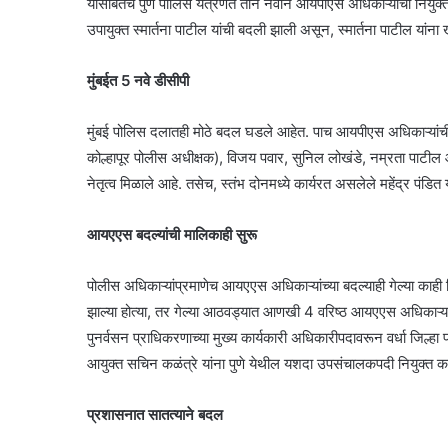
यासोबतच पुणे पोलिस यंत्रणेत तीन नवीन आयपीएस अधिकाऱ्यांची नियुक्त
उपायुक्त स्मार्तना पाटील यांची बदली झाली असून, स्मार्तना पाटील यांना
मुंबईत 5 नवे डीसीपी
मुंबई पोलिस दलातही मोठे बदल घडले आहेत. पाच आयपीएस अधिकाऱ्यांची 
कोल्हापूर पोलीस अधीक्षक), विजय पवार, सुनिल लोखंडे, नम्रता पाटील आण
नेतृत्व मिळाले आहे. तसेच, स्तंभ दोनमध्ये कार्यरत असलेले महेंद्र पंडि
आयएएस बदल्यांची मालिकाही सुरू
पोलीस अधिकाऱ्यांप्रमाणेच आयएएस अधिकाऱ्यांच्या बदल्याही गेल्या काही द
झाल्या होत्या, तर गेल्या आठवड्यात आणखी 4 वरिष्ठ आयएएस अधिकाऱ्यांना 
पुनर्वसन प्राधिकरणाच्या मुख्य कार्यकारी अधिकारीपदावरून वर्धा जिल्हा
आयुक्त सचिन कळंत्रे यांना पुणे येथील यशदा उपसंचालकपदी नियुक्त 
प्रशासनात सातत्याने बदल