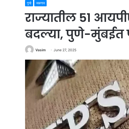
गुन्हे
जळगाव
राज्यातील 51 आयपीए
बदल्या, पुणे-मुंबई
Vasim
June 27, 2025