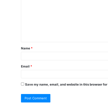
o
m
m
e
n
t
Name
*
*
Email
*
Save my name, email, and website in this browser for