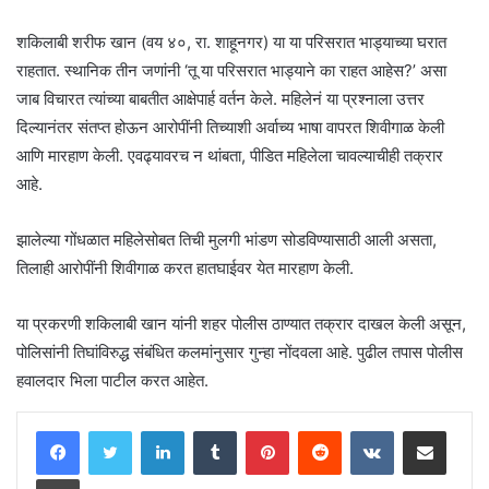
शकिलाबी शरीफ खान (वय ४०, रा. शाहूनगर) या या परिसरात भाड्याच्या घरात
राहतात. स्थानिक तीन जणांनी ‘तू या परिसरात भाड्याने का राहत आहेस?’ असा
जाब विचारत त्यांच्या बाबतीत आक्षेपार्ह वर्तन केले. महिलेनं या प्रश्नाला उत्तर
दिल्यानंतर संतप्त होऊन आरोपींनी तिच्याशी अर्वाच्य भाषा वापरत शिवीगाळ केली
आणि मारहाण केली. एवढ्यावरच न थांबता, पीडित महिलेला चावल्याचीही तक्रार
आहे.
झालेल्या गोंधळात महिलेसोबत तिची मुलगी भांडण सोडविण्यासाठी आली असता,
तिलाही आरोपींनी शिवीगाळ करत हातघाईवर येत मारहाण केली.
या प्रकरणी शकिलाबी खान यांनी शहर पोलीस ठाण्यात तक्रार दाखल केली असून,
पोलिसांनी तिघांविरुद्ध संबंधित कलमांनुसार गुन्हा नोंदवला आहे. पुढील तपास पोलीस
हवालदार भिला पाटील करत आहेत.
LinkedIn
Tumblr
Pinterest
Reddit
VKontakte
Share via Email
Print