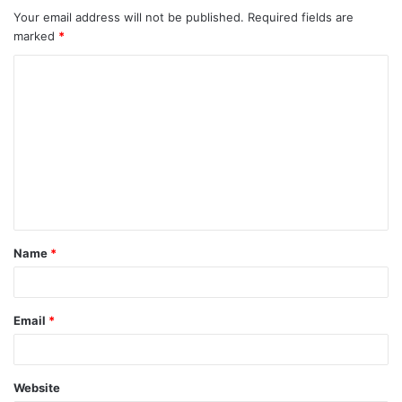
Your email address will not be published.
Required fields are
marked
*
C
o
m
m
e
n
t
Name
*
*
Email
*
Website