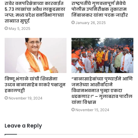
रावेर वनपरिक्षेत्राच्या कारवाईत
राष्ट्रपतींचे गुणवत्तापूर्ण सेवेचे
5.73 लाखांचा अवैध लाकूडसाठा
पोलीस उपनिरीक्षक तुकाराम
जप्त; मध्य प्रदेश वनविभागाच्या
निंबाळकर यांना पदक जाहीर
ताब्यात सुपूर्द
January 26, 2025
May 5, 2025
विष्णू भंगाळे यांची शिवसेना
“बाळासाहेबांच्या पुण्याईने आणि
उध्दव बाळासाहेब ठाकरे पक्षातून
जनतेच्या आशीर्वादाने
हकालपट्टी
विधानभवनात पुन्हा एकदा
धडकणार !” – गुलाबराव पाटील
November 19, 2024
यांना विश्वास
November 15, 2024
Leave a Reply