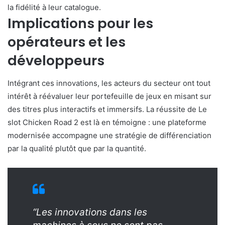
la fidélité à leur catalogue.
Implications pour les
opérateurs et les
développeurs
Intégrant ces innovations, les acteurs du secteur ont tout
intérêt à réévaluer leur portefeuille de jeux en misant sur
des titres plus interactifs et immersifs. La réussite de Le
slot Chicken Road 2 est là en témoigne : une plateforme
modernisée accompagne une stratégie de différenciation
par la qualité plutôt que par la quantité.
“Les innovations dans les