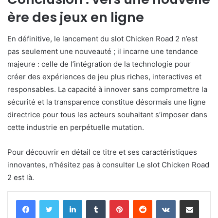
ère des jeux en ligne
En définitive, le lancement du slot Chicken Road 2 n’est
pas seulement une nouveauté ; il incarne une tendance
majeure : celle de l’intégration de la technologie pour
créer des expériences de jeu plus riches, interactives et
responsables. La capacité à innover sans compromettre la
sécurité et la transparence constitue désormais une ligne
directrice pour tous les acteurs souhaitant s’imposer dans
cette industrie en perpétuelle mutation.
Pour découvrir en détail ce titre et ses caractéristiques
innovantes, n’hésitez pas à consulter Le slot Chicken Road
2 est là.
LinkedIn
Tumblr
Pinterest
Reddit
VKontakte
Share via Email