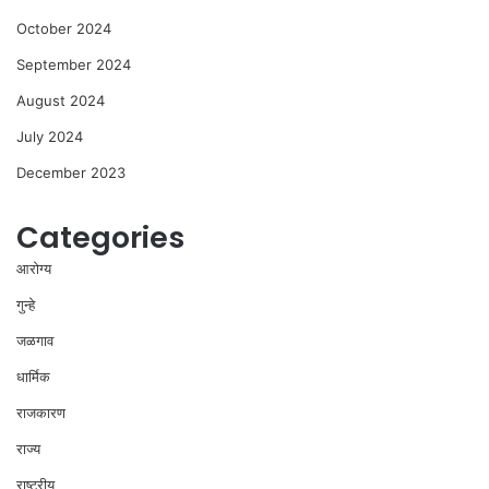
October 2024
September 2024
August 2024
July 2024
December 2023
Categories
आरोग्य
गुन्हे
जळगाव
धार्मिक
राजकारण
राज्य
राष्ट्रीय