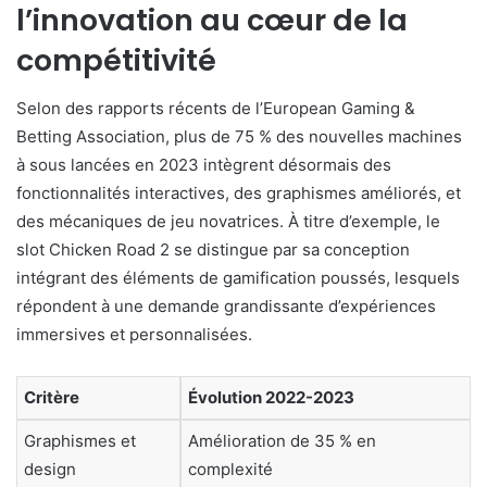
l’innovation au cœur de la
compétitivité
Selon des rapports récents de l’European Gaming &
Betting Association, plus de 75 % des nouvelles machines
à sous lancées en 2023 intègrent désormais des
fonctionnalités interactives, des graphismes améliorés, et
des mécaniques de jeu novatrices. À titre d’exemple, le
slot Chicken Road 2 se distingue par sa conception
intégrant des éléments de gamification poussés, lesquels
répondent à une demande grandissante d’expériences
immersives et personnalisées.
Critère
Évolution 2022-2023
Graphismes et
Amélioration de 35 % en
design
complexité