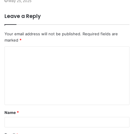
May 25, 2025
Leave a Reply
Your email address will not be published.
Required fields are
marked
*
C
o
m
m
e
n
t
Name
*
*