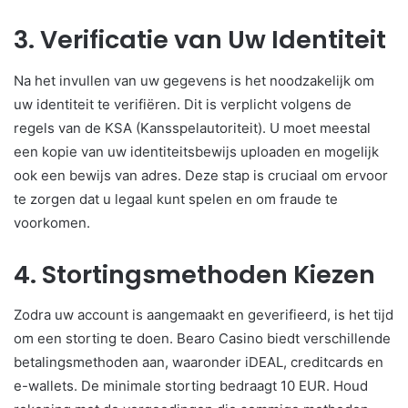
3. Verificatie van Uw Identiteit
Na het invullen van uw gegevens is het noodzakelijk om
uw identiteit te verifiëren. Dit is verplicht volgens de
regels van de KSA (Kansspelautoriteit). U moet meestal
een kopie van uw identiteitsbewijs uploaden en mogelijk
ook een bewijs van adres. Deze stap is cruciaal om ervoor
te zorgen dat u legaal kunt spelen en om fraude te
voorkomen.
4. Stortingsmethoden Kiezen
Zodra uw account is aangemaakt en geverifieerd, is het tijd
om een storting te doen. Bearo Casino biedt verschillende
betalingsmethoden aan, waaronder iDEAL, creditcards en
e-wallets. De minimale storting bedraagt 10 EUR. Houd