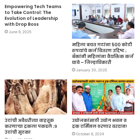
Empowering Tech Teams
to Take Control: The
Evolution of Leadership
with Drop Boss
June 9, 2025
महिला बचत गटांना 500 कोटी
रुपयांचे कर्ज वितरण उद्दिष्ट ;
बँकांनी महिलांना वैयक्तिक कर्ज
द्यावे – जिल्हाधिकारी
January 30, 2025
उंटांची अवैधरीत्या वाहतूक
उद्योजकांसाठी उद्योग भवन व
करणाऱ्या ट्रकला पकडले ;९
ट्रक टर्मिनल ठरणार वरदान!
उंटांची सुटका
October 9, 2024