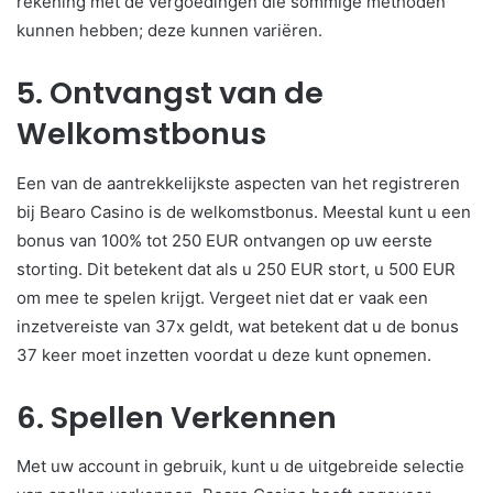
rekening met de vergoedingen die sommige methoden
kunnen hebben; deze kunnen variëren.
5. Ontvangst van de
Welkomstbonus
Een van de aantrekkelijkste aspecten van het registreren
bij Bearo Casino is de welkomstbonus. Meestal kunt u een
bonus van 100% tot 250 EUR ontvangen op uw eerste
storting. Dit betekent dat als u 250 EUR stort, u 500 EUR
om mee te spelen krijgt. Vergeet niet dat er vaak een
inzetvereiste van 37x geldt, wat betekent dat u de bonus
37 keer moet inzetten voordat u deze kunt opnemen.
6. Spellen Verkennen
Met uw account in gebruik, kunt u de uitgebreide selectie