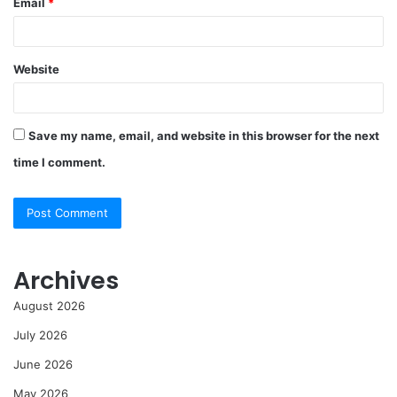
Email
*
Website
Save my name, email, and website in this browser for the next
time I comment.
Archives
August 2026
July 2026
June 2026
May 2026