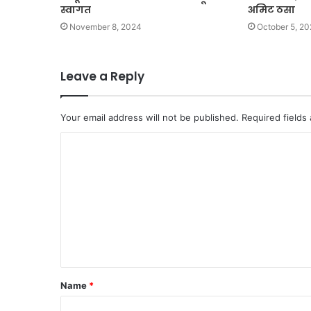
स्वागत
अमिट ठसा
November 8, 2024
October 5, 20
Leave a Reply
Your email address will not be published.
Required fields
C
o
m
m
e
n
t
Name
*
*