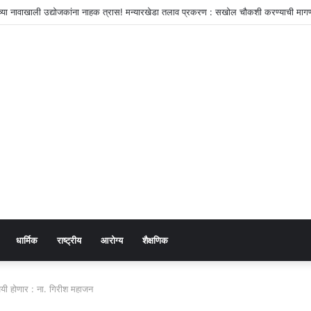
न घरात घुसून कोयत्याचा धाक; सात जणांविरुद्ध एमआयडीसी पोलिसांत गुन्हा दाखल
धार्मिक
राष्ट्रीय
आरोग्य
शैक्षणिक
जयी होणार : ना. गिरीश महाजन