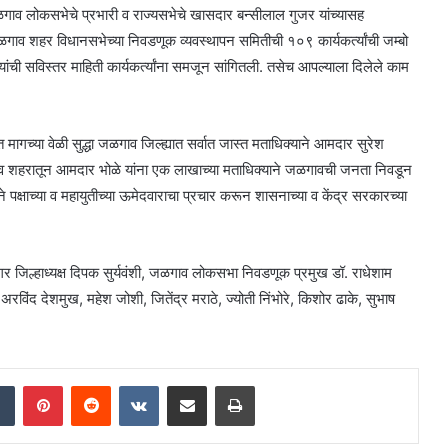
गाव लोकसभेचे प्रभारी व राज्यसभेचे खासदार बन्सीलाल गुजर यांच्यासह
जळगाव शहर विधानसभेच्या निवडणूक व्यवस्थापन समितीची १०९ कार्यकर्त्यांची जम्बो
ांची सविस्तर माहिती कार्यकर्त्यांना समजून सांगितली. तसेच आपल्याला दिलेले काम
गच्या वेळी सुद्धा जळगाव जिल्ह्यात सर्वात जास्त मताधिक्याने आमदार सुरेश
गाव शहरातून आमदार भोळे यांना एक लाखाच्या मताधिक्याने जळगावची जनता निवडून
जोमाने पक्षाच्या व महायुतीच्या ऊमेदवाराचा प्रचार करून शासनाच्या व केंद्र सरकारच्या
ानगर जिल्हाध्यक्ष दिपक सुर्यवंशी, जळगाव लोकसभा निवडणूक प्रमुख डॉ. राधेशाम
ंद देशमुख, महेश जोशी, जितेंद्र मराठे, ज्योती निंभोरे, किशोर ढाके, सुभाष
dIn
Tumblr
Pinterest
Reddit
VKontakte
Share via Email
Print