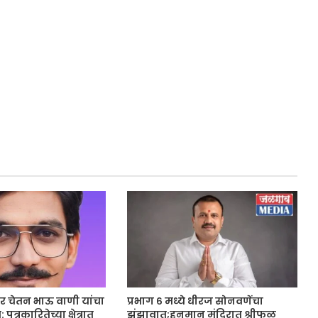
ार चेतन भाऊ वाणी यांचा
प्रभाग ६ मध्ये धीरज सोनवणेंचा
्रकारितेच्या क्षेत्रात
झंझावात;हनुमान मंदिरात श्रीफळ