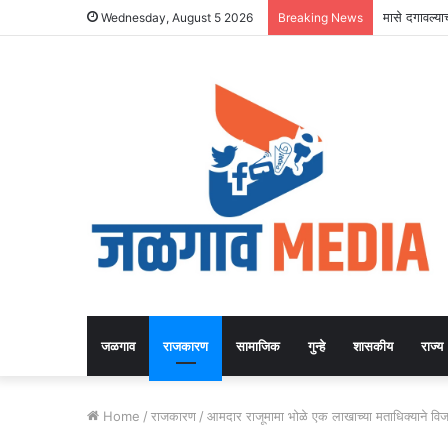
जुन्या वादातू
Wednesday, August 5 2026
Breaking News
जळगाव
राजकारण
सामाजिक
गुन्हे
शासकीय
राज्य
Home
/
राजकारण
/
आमदार राजूमामा भोळे एक लाखाच्या मताधिक्याने वि