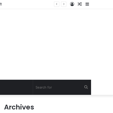
Log
Random
Sidebar
In
Article
Search
for
Archives