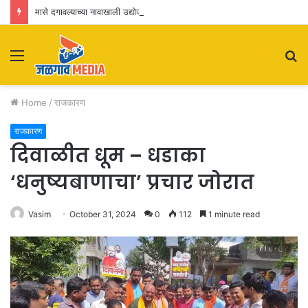
मासे दगावल्याच्या नावाखाली उद्योजकांना नाहक त्रास! मन्यारखेडा तलाव प्रकरण : सखोल चौकशी करण्याची मागणी
Menu
S
fo
Home
/
राजकारण
राजकारण
दिवाळीत धूम – धडाका
‘धनुष्यबाणाचा’ प्रचार जोरात
Vasim
October 31, 2024
0
112
1 minute read