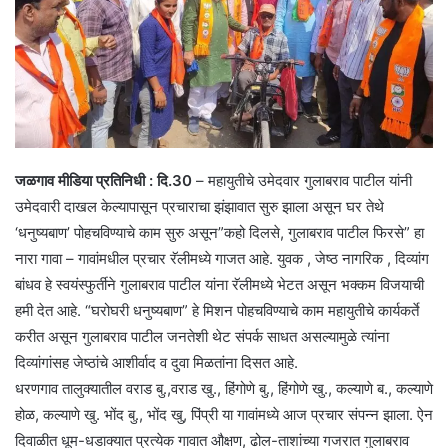
जळगाव मीडिया प्रतिनिधी : दि.30
– महायुतीचे उमेदवार गुलाबराव पाटील यांनी
उमेदवारी दाखल केल्यापासून प्रचाराचा झंझावात सुरु झाला असून घर तेथे
‘धनुष्यबाण’ पोहचविण्याचे काम सुरु असून”कहो दिलसे, गुलाबराव पाटील फिरसे” हा
नारा गावा – गावांमधील प्रचार रॅलीमध्ये गाजत आहे. युवक , जेष्ठ नागरिक , दिव्यांग
बांधव हे स्वयंस्फुर्तीने गुलाबराव पाटील यांना रॅलीमध्ये भेटत असून भक्कम विजयाची
हमी देत आहे. “घरोघरी धनुष्यबाण” हे मिशन पोहचविण्याचे काम महायुतीचे कार्यकर्ते
करीत असून गुलाबराव पाटील जनतेशी थेट संपर्क साधत असल्यामुळे त्यांना
दिव्यांगांसह जेष्ठांचे आशीर्वाद व दुवा मिळतांना दिसत आहे.
धरणगाव तालुक्यातील वराड बु.,वराड खु., हिंगोणे बु., हिंगोणे खु., कल्याणे ब., कल्याणे
होळ, कल्याणे खु. भोंद बु., भोंद खु, पिंप्री या गावांमध्ये आज प्रचार संपन्न झाला. ऐन
दिवाळीत धूम-धडाक्यात प्रत्येक गावात औक्षण, ढोल-ताशांच्या गजरात गुलाबराव