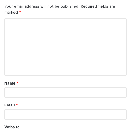
Your email address will not be published.
Required fields are
marked
*
C
o
m
m
e
n
t
Name
*
*
Email
*
Website