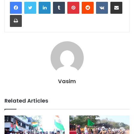
LinkedIn
Tumblr
Pinterest
Reddit
VKontakte
Share via Email
Print
Vasim
Related Articles