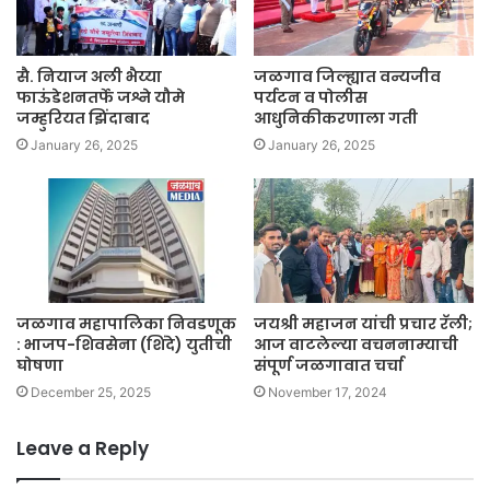
सै. नियाज अली भैय्या
जळगाव जिल्ह्यात वन्यजीव
फाऊंडेशनतर्फे जश्ने यौमे
पर्यटन व पोलीस
जम्हुरियत झिंदाबाद
आधुनिकीकरणाला गती
January 26, 2025
January 26, 2025
जळगाव महापालिका निवडणूक
जयश्री महाजन यांची प्रचार रॅली;
: भाजप-शिवसेना (शिंदे) युतीची
आज वाटलेल्या वचननाम्याची
घोषणा
संपूर्ण जळगावात चर्चा
December 25, 2025
November 17, 2024
Leave a Reply