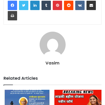
LinkedIn
Tumblr
Pinterest
Reddit
VKontakte
Share via Email
Print
Vasim
Related Articles