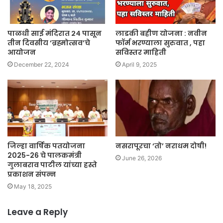
पाळधी साई मंदिरात २४ पासून
लाडकी बहीण योजना : नवीन
तीन दिवसीय ‘ब्रह्मोत्सव’चे
फॉर्म भरण्याला सुरुवात , पहा
आयोजन
सविस्तर माहिती
December 22, 2024
April 9, 2025
जिल्हा वार्षिक पतयोजना
नसरापूरचा ‘तो’ नराधम दोषी!
2025-26 चे पालकमंत्री
June 26, 2026
गुलाबराव पाटील यांच्या हस्ते
प्रकाशन संपन्न
May 18, 2025
Leave a Reply