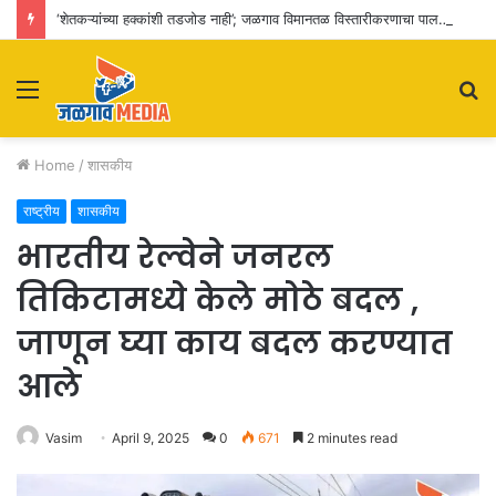
‘शेतकऱ्यांच्या हक्कांशी तडजोड नाही’; जळगाव विमानतळ विस्तारीकरणाचा पालकमंत्र्यांकडून आढावा
Menu
S
fo
Home
/
शासकीय
राष्ट्रीय
शासकीय
भारतीय रेल्वेने जनरल
तिकिटामध्ये केले मोठे बदल ,
जाणून घ्या काय बदल करण्यात
आले
Vasim
April 9, 2025
0
671
2 minutes read