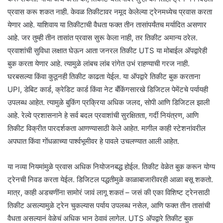
प्रवास करू शकत नाही. केवळ तिकीटावर नमूद केलेल्या ट्रेनमध्येच प्रवास करता
येणार आहे. याशिवाय या तिकीटाची वैधता फक्त तीन तासांपर्यंतच मर्यादित असणार
आहे. जर तुम्ही तीन तासांत प्रवास सुरू केला नाही, तर तिकीट अमान्य ठरेल.
प्रवाशांची सुविधा लक्षात घेऊन आता जनरल तिकीट UTS या मोबाईल अ‍ॅपद्वारेही
बुक करता येणार आहे. त्यामुळे लांबच लांब रांगेत उभं राहण्याची गरज नाही.
घरबसल्या किंवा कुठूनही तिकीट काढता येईल. या अ‍ॅपद्वारे तिकीट बुक करताना
UPI, डेबिट कार्ड, क्रेडिट कार्ड किंवा नेट बँकिंगसारखे डिजिटल पेमेंटचे पर्यायही
उपलब्ध आहेत. त्यामुळे बुकिंग प्रक्रिया अधिक जलद, सोपी आणि डिजिटल झाली
आहे. रेल्वे प्रशासनाने हे सर्व बदल प्रवाशांची सुरक्षितता, गर्दी नियंत्रण, आणि
तिकीट विक्रीत पारदर्शकता आणण्यासाठी केले आहेत. मागील काही स्टेशनांवरील
अपघात किंवा गोंधळाच्या पार्श्वभूमीवर हे पावले उचलण्यात आली आहेत.
या नव्या नियमांमुळे प्रवास अधिक नियोजनबद्ध होईल. तिकीट वेळेत बुक करून योग्य
ट्रेनची निवड करता येईल. डिजिटल पद्धतीमुळे काळाबाजारीवरही आळा बसू शकतो.
मात्र, काही अडचणींना सामोरं जावं लागू शकतं – जसं की एका विशिष्ट ट्रेनसाठी
तिकीट असल्यामुळे ट्रेन चुकल्यास पर्याय उपलब्ध नसेल, आणि फक्त तीन तासांची
वैधता असल्यानं वेळेचं अधिक भान ठेवावं लागेल. UTS अ‍ॅपद्वारे तिकीट बुक