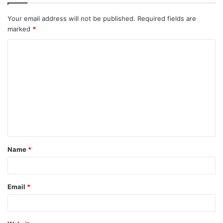
Your email address will not be published.
Required fields are
marked
*
C
o
m
m
e
n
t
Name
*
*
Email
*