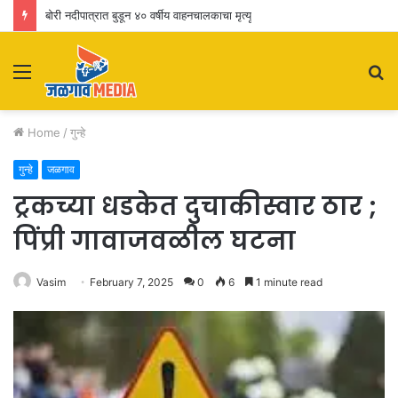
बोरी नदीपात्रात बुडून ४० वर्षीय वाहनचालकाचा मृत्यू
Menu
S
fo
Home
/
गुन्हे
गुन्हे
जळगाव
ट्रकच्या धडकेत दुचाकीस्वार ठार ;
पिंप्री गावाजवळील घटना
Vasim
February 7, 2025
0
6
1 minute read