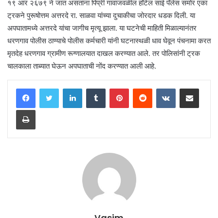
१९ आर २६७९ ने जात असतांना पिंप्री गावाजवळील हॉटेल साई पॅलेस समोर एका
ट्रकने पुरूषोत्तम अत्तरदे रा. साळवा यांच्या दुचाकीचा जोरदार धडक दिली. या
अपघातामध्ये अत्तरदे यांचा जागीच मृत्यू झाला. या घटनेची माहिती मिळाल्यानंतर
धरणगाव पोलीस ठाण्याचे पोलीस कर्मचारी यांनी घटनास्थळी धाव घेवून पंचनामा करत
मृतदेह धरणगाव ग्रामीण रूग्णालयात दाखल करण्यात आले. तर पोलिसांनी ट्रक
चालकाला ताब्यात घेऊन अपघाताची नोंद करण्यात आली आहे.
LinkedIn
Tumblr
Pinterest
Reddit
VKontakte
Share via Email
Print
Vasim