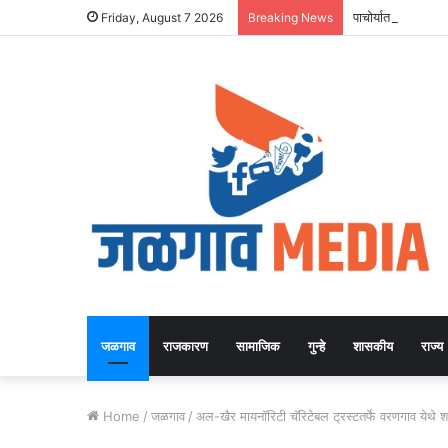
पाचोर्यात बालविवाह
Friday, August 7 2026
Breaking News
जळगाव
राजकारण
सामाजिक
गुन्हे
शासकीय
राज्य
Home
/
जळगाव
/
अल-खैर मायनॉरिटी चॅरिटेबल ट्रस्टतर्फे वरणगाव येथ