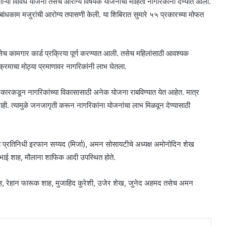
ेणाऱ्या विविध योजना तसेच आरोग्य विषयक योजनांची माहिती नागरिकांना देण्यात आली.
ांधकाम मजुरांची आरोग्य तपासणी केली. या शिबिरात सुमारे ५५ प्रकारच्या मोफत
ेच कामगार कार्ड प्रक्रिया पूर्ण करण्यात आली. तसेच महिलांसाठी आवश्यक
पक्रमाचा मोठ्या प्रमाणावर नागरिकांनी लाभ घेतला.
य सरकारकडून नागरिकांच्या विकासासाठी अनेक योजना राबविण्यात येत आहेत. मात्र
ही. त्यामुळे जनजागृती करून नागरिकांना योजनांचा लाभ मिळवून देण्यासाठी
्रतिनिधी इरफान सय्यद (मिर्जा), अमन सोसायटीचे अध्यक्ष अमोनोदिन शेख
भाई शाह, मौलाना शाफिक आदी उपस्थित होते.
शाह, रेहान फारूक शाह, मुजाहिद कुरेशी, उजेर शेख, जुनेद अहमद तसेच अमन