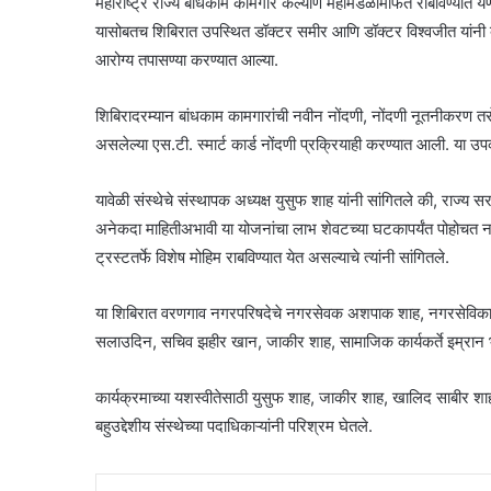
महाराष्ट्र राज्य बांधकाम कामगार कल्याण महामंडळामार्फत राबविण्यात य
यासोबतच शिबिरात उपस्थित डॉक्टर समीर आणि डॉक्टर विश्वजीत यांनी ब
आरोग्य तपासण्या करण्यात आल्या.
शिबिरादरम्यान बांधकाम कामगारांची नवीन नोंदणी, नोंदणी नूतनीकरण तस
असलेल्या एस.टी. स्मार्ट कार्ड नोंदणी प्रक्रियाही करण्यात आली. या उ
यावेळी संस्थेचे संस्थापक अध्यक्ष युसुफ शाह यांनी सांगितले की, राज्
अनेकदा माहितीअभावी या योजनांचा लाभ शेवटच्या घटकापर्यंत पोहोचत ना
ट्रस्टतर्फे विशेष मोहिम राबविण्यात येत असल्याचे त्यांनी सांगितले.
या शिबिरात वरणगाव नगरपरिषदेचे नगरसेवक अशपाक शाह, नगरसेविका प
सलाउदिन, सचिव झहीर खान, जाकीर शाह, सामाजिक कार्यकर्ते इम्रान 
कार्यक्रमाच्या यशस्वीतेसाठी युसुफ शाह, जाकीर शाह, खालिद साबीर 
बहुउद्देशीय संस्थेच्या पदाधिकाऱ्यांनी परिश्रम घेतले.