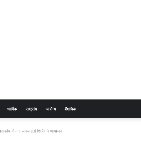
 प्रकरण उघड; पतीसह सासू-सासरे व आई-वडिलांवर पोक्सोचा गुन्हा
धार्मिक
राष्ट्रीय
आरोग्य
शैक्षणिक
े शासकीय योजना जनजागृती शिबिराचे आयोजन