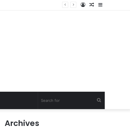
Log
Random
Sidebar
In
Article
Search
for
Archives