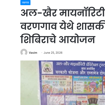
जळगाव
अल-खैर मायनॉरिटी चॅ
वरणगाव येथे शासक
शिबिराचे आयोजन
Vasim
June 25, 2026