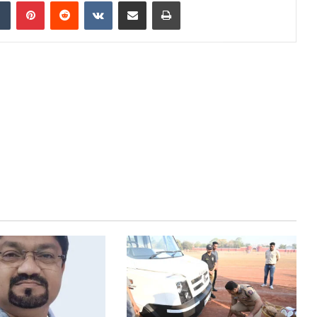
dIn
Tumblr
Pinterest
Reddit
VKontakte
Share via Email
Print