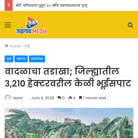
बोरी नदीपात्रात बुडून ४० वर्षीय वाहनचालकाचा मृत्यू
Menu
S
fo
Home
/
गुन्हे
गुन्हे
जळगाव
सामाजिक
वादळाचा तडाखा; जिल्ह्यातील
३,२१० हेक्टरवरील केळी भूईसपाट
Vasim
June 4, 2026
0
4
1 minute read