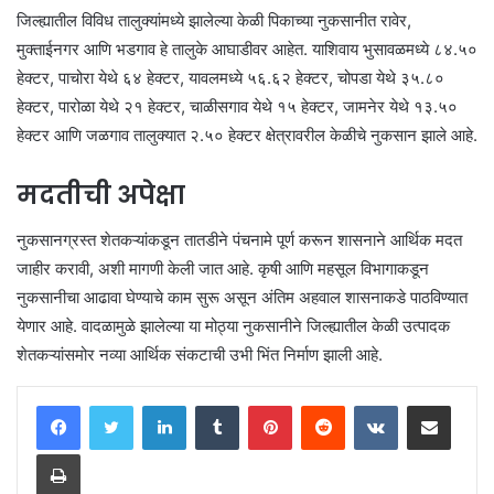
जिल्ह्यातील विविध तालुक्यांमध्ये झालेल्या केळी पिकाच्या नुकसानीत रावेर,
मुक्ताईनगर आणि भडगाव हे तालुके आघाडीवर आहेत. याशिवाय भुसावळमध्ये ८४.५०
हेक्टर, पाचोरा येथे ६४ हेक्टर, यावलमध्ये ५६.६२ हेक्टर, चोपडा येथे ३५.८०
हेक्टर, पारोळा येथे २१ हेक्टर, चाळीसगाव येथे १५ हेक्टर, जामनेर येथे १३.५०
हेक्टर आणि जळगाव तालुक्यात २.५० हेक्टर क्षेत्रावरील केळीचे नुकसान झाले आहे.
मदतीची अपेक्षा
नुकसानग्रस्त शेतकऱ्यांकडून तातडीने पंचनामे पूर्ण करून शासनाने आर्थिक मदत
जाहीर करावी, अशी मागणी केली जात आहे. कृषी आणि महसूल विभागाकडून
नुकसानीचा आढावा घेण्याचे काम सुरू असून अंतिम अहवाल शासनाकडे पाठविण्यात
येणार आहे. वादळामुळे झालेल्या या मोठ्या नुकसानीने जिल्ह्यातील केळी उत्पादक
शेतकऱ्यांसमोर नव्या आर्थिक संकटाची उभी भिंत निर्माण झाली आहे.
LinkedIn
Tumblr
Pinterest
Reddit
VKontakte
Share via Email
Print