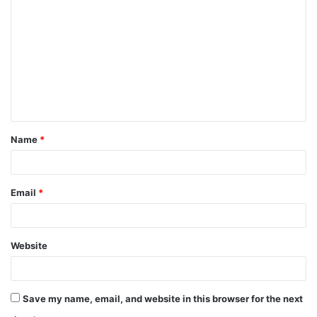
o
m
m
e
n
t
Name
*
*
Email
*
Website
Save my name, email, and website in this browser for the next