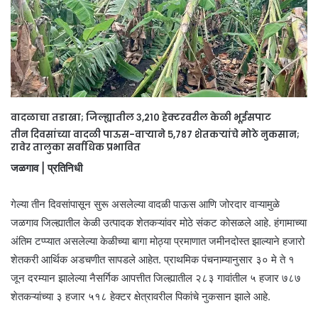
वादळाचा तडाखा; जिल्ह्यातील ३,२१० हेक्टरवरील केळी भूईसपाट
तीन दिवसांच्या वादळी पाऊस-वाऱ्याने ५,७८७ शेतकऱ्यांचे मोठे नुकसान;
रावेर तालुका सर्वाधिक प्रभावित
जळगाव | प्रतिनिधी
गेल्या तीन दिवसांपासून सुरू असलेल्या वादळी पाऊस आणि जोरदार वाऱ्यामुळे
जळगाव जिल्ह्यातील केळी उत्पादक शेतकऱ्यांवर मोठे संकट कोसळले आहे. हंगामाच्या
अंतिम टप्प्यात असलेल्या केळीच्या बागा मोठ्या प्रमाणात जमीनदोस्त झाल्याने हजारो
शेतकरी आर्थिक अडचणीत सापडले आहेत. प्राथमिक पंचनाम्यानुसार ३० मे ते १
जून दरम्यान झालेल्या नैसर्गिक आपत्तीत जिल्ह्यातील २८३ गावांतील ५ हजार ७८७
शेतकऱ्यांच्या ३ हजार ५१८ हेक्टर क्षेत्रावरील पिकांचे नुकसान झाले आहे.