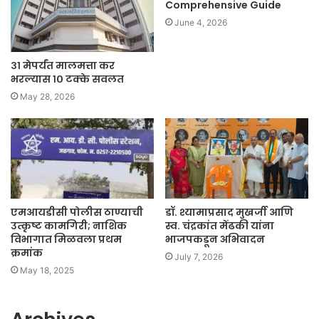
Comprehensive Guide
June 4, 2026
३१ मेपर्यंत मालमत्ता कर
भरल्यास १० टक्के सवलत
May 28, 2026
एमआयडीसी पोलीस ठाण्याची
डॉ. श्यामाप्रसाद मुखर्जी आणि
उत्कृष्ट कामगिरी; नाशिक
स्व. चंद्रकांत मेंढकी यांना
विभागात मिळवला प्रथम
भाजपकडून अभिवादन
क्रमांक
July 7, 2026
May 18, 2025