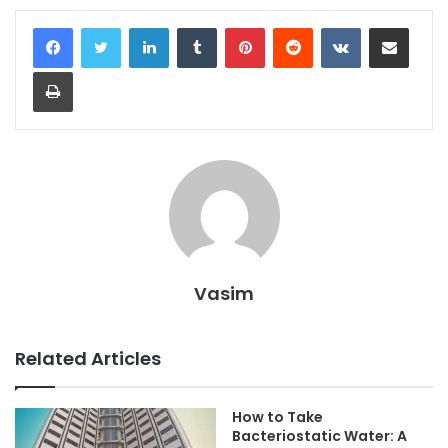
LinkedIn
Tumblr
Pinterest
Reddit
VKontakte
Share via Email
Print
Vasim
Related Articles
How to Take
Bacteriostatic Water: A