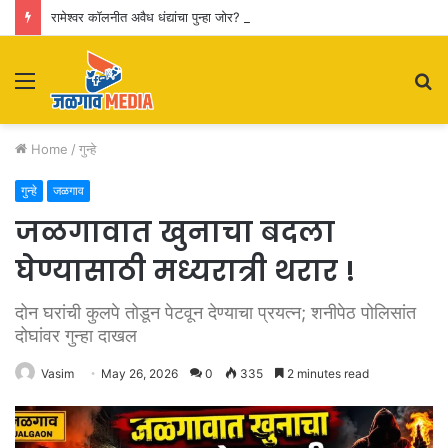
रामेश्वर कॉलनीत अवैध धंद्यांचा पुन्हा जोर? नागरिकांकडून पोलिसांच्या कारवाईवर प्रश्नचिन्ह
Menu
S
fo
Home
/
गुन्हे
गुन्हे
जळगाव
जळगावात खुनाचा बदला
घेण्यासाठी मध्यरात्री थरार !
दोन घरांची कुलपे तोडून पेटवून देण्याचा प्रयत्न; शनीपेठ पोलिसांत
दोघांवर गुन्हा दाखल
Vasim
May 26, 2026
0
335
2 minutes read