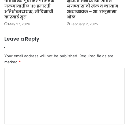
पावसाळ्यापूर्वी मनपा सतर्क;
सुदृढ व आनंददायी जीवन
जळगावातील ११३ इमारती
जगण्यासाठी खेळ व व्यायाम
अतिधोकादायक, नोटिसांची
अत्यावश्यक – आ. राजूमामा
कारवाई सुरू
भोळे
May 27, 2026
February 2, 2025
Leave a Reply
Your email address will not be published.
Required fields are
marked
*
C
o
m
m
e
n
t