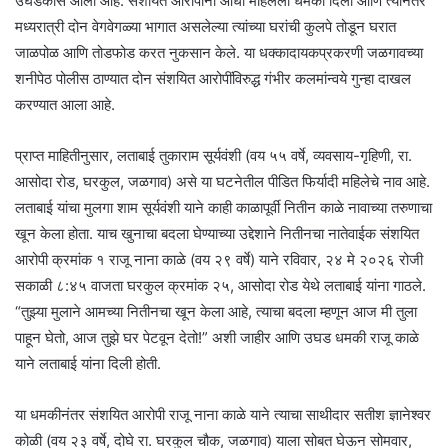
उघडकीस आली आहे. संशयित आरोपींनी आधी महिलेला धमकी दिली आणि त्यानंतर
मध्यरात्री दोन वेगवेगळ्या भागात असलेल्या त्यांच्या घरांची कुलपे तोडून घरात
जाळपोळ आणि तोडफोड करत नुकसान केले. या धक्कादायकप्रकरणी जळगावच्या
शनीपेठ पोलीस ठाण्यात दोन संशयित आरोपींविरुद्ध गंभीर कलमांन्वये गुन्हा दाखल
करण्यात आला आहे.
प्राप्त माहितीनुसार, लताबाई तुकाराम सूर्यवंशी (वय ५५ वर्षे, व्यवसाय-गृहिणी, रा.
आसोदा रोड, घरकुल, जळगाव) असे या घटनेतील पीडित फिर्यादी महिलेचे नाव आहे.
लताबाई यांचा मुलगा शाम सूर्यवंशी याने काही काळापूर्वी नितीन काळे नावाच्या तरुणाचा
खून केला होता. याच खुनाचा बदला घेण्याच्या उद्देशाने नितीनचा नातेवाईक संशयित
आरोपी क्रमांक १ राजू नाना काळे (वय २९ वर्षे) याने रविवार, २४ मे २०२६ रोजी
सकाळी ८:४५ वाजता घरकुल क्रमांक २५, आसोदा रोड येथे लताबाई यांना गाठले.
“तुझ्या मुलाने आमच्या नितीनचा खून केला आहे, त्याचा बदला म्हणून आज मी तुला
पाहून घेतो, आज तुझे घर पेटवून देतो!” अशी जाहीर आणि उघड धमकी राजू काळे
याने लताबाई यांना दिली होती.
या धमकीनंतर संशयित आरोपी राजू नाना काळे याने त्याचा साथीदार सतीश ज्ञानेश्वर
कोळी (वय २३ वर्षे, दोघे रा. घरकुल चौक, जळगाव) याला सोबत घेऊन सोमवार,