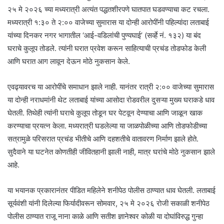
२५ मे २०२६ च्या मध्यरात्री अत्यंत पद्धतशीरपणे घातपात घडवण्याचा कट रचला.
मध्यरात्री १:३० ते २:०० वाजेच्या सुमारास या दोन्ही आरोपींनी पहिल्यांदा लताबाई
यांच्या दिनकर नगर भागातील ‘आई-वडिलांची पुण्यघाई’ (सर्व्हे नं. १३२) या बंद
घराचे कुलूप तोडले. त्यांनी घरात प्रवेश करून साहित्याची प्रचंड तोडफोड केली
आणि घरात आग लावून देऊन मोठे नुकसान केले.
एवढ्यावरच या आरोपींचे समाधान झाले नाही. यानंतर रात्री २:०० वाजेच्या सुमारास
या दोन्ही नराधमांनी थेट लताबाई यांच्या आसोदा रोडवरील दुसऱ्या मुख्य घराकडे धाव
घेतली. तिथेही त्यांनी घराचे कुलूप तोडून घर पेटवून देण्याचा आणि जाळून खाक
करण्याचा प्रयत्न केला. मध्यरात्री घडलेल्या या जाळपोळीच्या आणि तोडफोडीच्या
सत्रामुळे परिसरात प्रचंड भीतीचे आणि दहशतीचे वातावरण निर्माण झाले होते.
सुदैवाने या घटनेत कोणतीही जीवितहानी झाली नाही, मात्र घरांचे मोठे नुकसान झाले
आहे.
या भयानक प्रकारानंतर पीडित महिलेने शनीपेठ पोलीस ठाण्यात धाव घेतली. लताबाई
सूर्यवंशी यांनी दिलेल्या फिर्यादीवरून सोमवार, २५ मे २०२६ रोजी सकाळी शनीपेठ
पोलीस ठाण्यात राजू नाना काळे आणि सतीश ज्ञानेश्वर कोळी या दोघांविरुद्ध गुन्हा