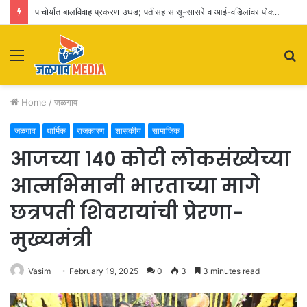
पाचोर्यात बालविवाह प्रकरण उघड; पतीसह सासू-सासरे व आई-वडिलांवर पोक्सोचा गुन्हा
Menu
S
fo
Home
/
जळगाव
जळगाव
धार्मिक
राजकारण
शासकीय
सामाजिक
आजच्या १४० कोटी लोकसंख्येच्या
आत्मभिमानी भारताच्या मागे
छत्रपती शिवरायांची प्रेरणा-
मुख्यमंत्री
Vasim
February 19, 2025
0
3
3 minutes read