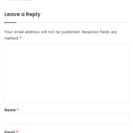
Leave a Reply
Your email address will not be published.
Required fields are
marked
*
C
o
m
m
e
n
t
Name
*
*
Email
*