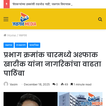
‘शेतकऱ्यांच्या हक्कांशी तडजोड नाही’; जळगाव विमानतळ विस्तारीकरणाचा पालकमंत्र्यांकडून आढावा
Menu
S
fo
Home
/
जळगाव
जळगाव
राजकारण
सामाजिक
प्रभाग क्रमांक चारमध्ये अश्फाक
खाटीक यांना नागरिकांचा वाढता
पाठिंबा
Vasim
December 18, 2025
0
49
1 minute read