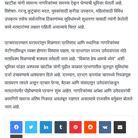
खाटीक यांनी सामान्य नागरिकांच्या समस्या ऐकून घेण्याची भूमिका घेतली आहे.
विशेषतः गरजू कुटुंबांना मदत, युवकांसाठी क्रीडा उपक्रम, महिलांसाठी विविध
उपक्रम तसेच सार्वजनिक ठिकाणांच्या सुविधांमध्ये सुधारणा यासाठी त्यांनी केलेली
कामे मतदारांच्या लक्षात राहिली असल्याचे चित्र आहे.
प्रचारादरम्यान घराघरांतून मिळणारा प्रतिसाद आणि स्थानिक नागरिकांच्या
भेटीगाठींमधून व्यक्त होणारा विश्वास पाहता, या प्रभागात भाजप उमेदवाराला मोठे
मताधिक्य मिळण्याची शक्यता वर्तवली जात आहे. “विकास हेच आमचे ध्येय” अशी
भूमिका मांडत अश्फाक खाटीक यांनी पुढील काळात प्रभागातील मूलभूत सुविधांचा
दर्जा उंचावण्याचे आश्वासन दिले आहे. दरम्यान, प्रभाग क्रमांक चारमध्ये निवडणूक
वातावरण तापले असून प्रचार फेऱ्या, बैठका आणि संवादातून उमेदवारांकडून
मतदारांपर्यंत पोहोचण्याचे प्रयत्न सुरू आहेत. नागरिकांच्या अपेक्षा आणि उमेदवारांची
कामगिरी यावरच अंतिम निकाल अवलंबून राहणार असल्याचे राजकीय वर्तुळात बोलले
जात आहे.
LinkedIn
Tumblr
Pinterest
Reddit
VKontakte
Share via Email
Print