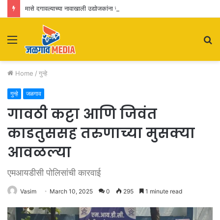
मासे दगावल्याच्या नावाखाली उद्योजकांना नाहक त्रास! मन्यारखेडा तलाव प्रकरण : सखोल चौकशी करण्याची मागणी
Menu
S
fo
Home
/
गुन्हे
गुन्हे
जळगाव
गावठी कट्टा आणि जिवंत
काडतुससह तरुणाच्या मुसक्या
आवळल्या
एमआयडीसी पोलिसांची कारवाई
Vasim
March 10, 2025
0
295
1 minute read