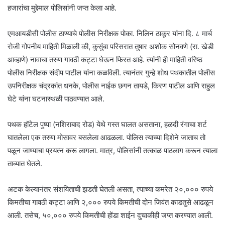
हजारांचा मुद्देमाल पोलिसांनी जप्त केला आहे.
एमआयडीसी पोलीस ठाण्याचे पोलीस निरीक्षक पोका. निलिन ठाकूर यांना दि. ८ मार्च
रोजी गोपनीय माहिती मिळाली की, कुसुंबा परिसरात तुषार अशोक सोनवणे (रा. खेडी
आव्हाणे) नावाचा तरुण गावठी कट्टा घेऊन फिरत आहे. त्यांनी ही माहिती वरिष्ठ
पोलीस निरीक्षक संदीप पाटील यांना कळविली. त्यानंतर गुन्हे शोध पथकातील पोलीस
उपनिरीक्षक चंद्रकांत धनके, पोलीस नाईक छगन तायडे, किरण पाटील आणि राहुल
घेटे यांना घटनास्थळी पाठवण्यात आले.
पथक हॉटेल पुष्पा (नशिराबाद रोड) येथे गस्त घालत असताना, हळदी रंगाचा शर्ट
घातलेला एक तरुण मोसावर बसलेला आढळला. पोलिस त्याच्या दिशेने जाताच तो
पळून जाण्याचा प्रयत्न करू लागला. मात्र, पोलिसांनी तत्काळ पाठलाग करून त्याला
ताब्यात घेतले.
अटक केल्यानंतर संशयिताची झडती घेतली असता, त्याच्या कमरेत २०,००० रुपये
किमतीचा गावठी कट्टा आणि २,००० रुपये किमतीची दोन जिवंत काडतुसे आढळून
आली. तसेच, ५०,००० रुपये किमतीची होंडा शाईन दुचाकीही जप्त करण्यात आली.