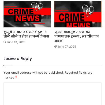
कुसुंबे गावात बंद घर फोडून १८
जुन्या वादातून तरुणावर
तोळे सोने व रोख रक्कम लंपास
प्राणघातक हल्ला ; संशयीताला
अटक
June 13, 2025
June 27, 2025
Leave a Reply
Your email address will not be published.
Required fields are
marked
*
C
o
m