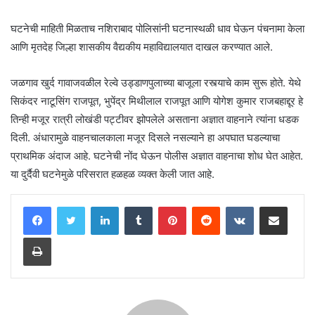
घटनेची माहिती मिळताच नशिराबाद पोलिसांनी घटनास्थळी धाव घेऊन पंचनामा केला
आणि मृतदेह जिल्हा शासकीय वैद्यकीय महाविद्यालयात दाखल करण्यात आले.
जळगाव खुर्द गावाजवळील रेल्वे उड्डाणपुलाच्या बाजूला रस्त्याचे काम सुरू होते. येथे
सिकंदर नाटूसिंग राजपूत, भुपेंद्र मिथीलाल राजपूत आणि योगेश कुमार राजबहाद्दूर हे
तिन्ही मजूर रात्री लोखंडी पट्टीवर झोपलेले असताना अज्ञात वाहनाने त्यांना धडक
दिली. अंधारामुळे वाहनचालकाला मजूर दिसले नसल्याने हा अपघात घडल्याचा
प्राथमिक अंदाज आहे. घटनेची नोंद घेऊन पोलीस अज्ञात वाहनाचा शोध घेत आहेत.
या दुर्दैवी घटनेमुळे परिसरात हळहळ व्यक्त केली जात आहे.
LinkedIn
Tumblr
Pinterest
Reddit
VKontakte
Share via Email
Print