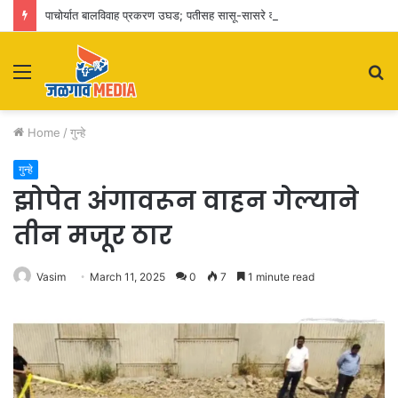
पाचोर्यात बालविवाह प्रकरण उघड; पतीसह सासू-सासरे व आई-वडिलांवर पोक्सोचा गुन्हा
Menu
S
fo
Home
/
गुन्हे
गुन्हे
झोपेत अंगावरून वाहन गेल्याने
तीन मजूर ठार
Vasim
March 11, 2025
0
7
1 minute read