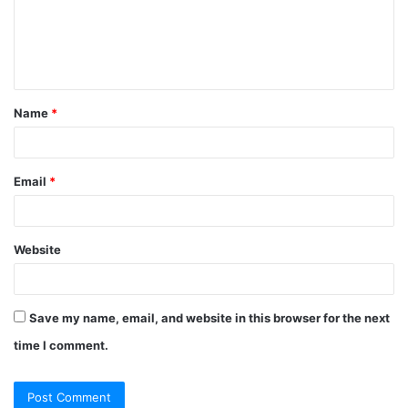
m
e
n
t
Name
*
*
Email
*
Website
Save my name, email, and website in this browser for the next
time I comment.