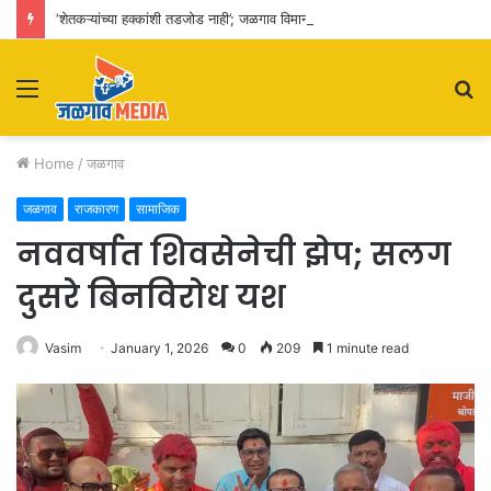
‘शेतकऱ्यांच्या हक्कांशी तडजोड नाही’; जळगाव विमानतळ विस्तारीकरणाचा पालकमंत्र्यांकडून आढावा
Menu
S
fo
Home
/
जळगाव
जळगाव
राजकारण
सामाजिक
नववर्षात शिवसेनेची झेप; सलग
दुसरे बिनविरोध यश
Vasim
January 1, 2026
0
209
1 minute read