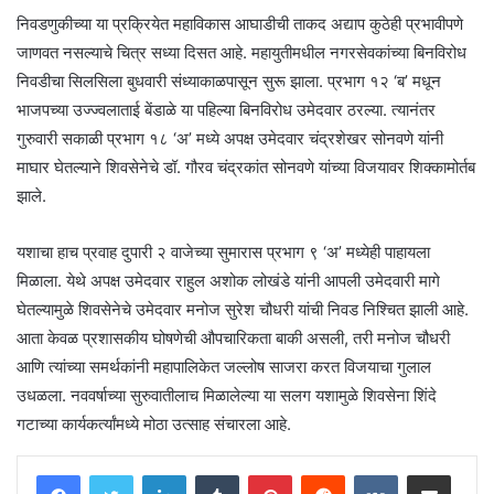
निवडणुकीच्या या प्रक्रियेत महाविकास आघाडीची ताकद अद्याप कुठेही प्रभावीपणे
जाणवत नसल्याचे चित्र सध्या दिसत आहे. महायुतीमधील नगरसेवकांच्या बिनविरोध
निवडीचा सिलसिला बुधवारी संध्याकाळपासून सुरू झाला. प्रभाग १२ ‘ब’ मधून
भाजपच्या उज्ज्वलाताई बेंडाळे या पहिल्या बिनविरोध उमेदवार ठरल्या. त्यानंतर
गुरुवारी सकाळी प्रभाग १८ ‘अ’ मध्ये अपक्ष उमेदवार चंद्रशेखर सोनवणे यांनी
माघार घेतल्याने शिवसेनेचे डॉ. गौरव चंद्रकांत सोनवणे यांच्या विजयावर शिक्कामोर्तब
झाले.
यशाचा हाच प्रवाह दुपारी २ वाजेच्या सुमारास प्रभाग ९ ‘अ’ मध्येही पाहायला
मिळाला. येथे अपक्ष उमेदवार राहुल अशोक लोखंडे यांनी आपली उमेदवारी मागे
घेतल्यामुळे शिवसेनेचे उमेदवार मनोज सुरेश चौधरी यांची निवड निश्चित झाली आहे.
आता केवळ प्रशासकीय घोषणेची औपचारिकता बाकी असली, तरी मनोज चौधरी
आणि त्यांच्या समर्थकांनी महापालिकेत जल्लोष साजरा करत विजयाचा गुलाल
उधळला. नववर्षाच्या सुरुवातीलाच मिळालेल्या या सलग यशामुळे शिवसेना शिंदे
गटाच्या कार्यकर्त्यांमध्ये मोठा उत्साह संचारला आहे.
LinkedIn
Tumblr
Pinterest
Reddit
VKontakte
Share via Email