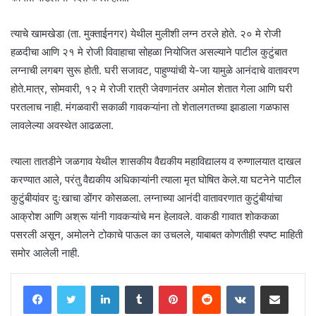
त्याचे खामखेडा (ता. मुक्ताईनगर) येथील मुलीशी लग्न ठरले होते. २० मे रोजी
हळदीचा आणि २१ मे रोजी विवाहाचा सोहळा नियोजित असल्याने पाटील कुटुंबात
लग्नाची लगबग सुरू होती. घरी सजावट, पाहुण्यांची ये-जा यामुळे आनंदाचे वातावरण
होते.मात्र, सोमवारी, १२ मे रोजी रात्री जेवणानंतर अमोल शेतात गेला आणि घरी
परतलाच नाही. मंगळवारी सकाळी गावकऱ्यांना तो शेतालगतच्या झाडाला गळफास
लावलेल्या अवस्थेत आढळला.
त्याला तातडीने जळगाव येथील शासकीय वैद्यकीय महाविद्यालय व रुग्णालयात दाखल
करण्यात आले, परंतु वैद्यकीय अधिकाऱ्यांनी त्याला मृत घोषित केले.या घटनेने पाटील
कुटुंबीयांवर दुःखाचा डोंगर कोसळला. लग्नाच्या आनंदी वातावरणात कुटुंबीयांचा
आक्रोश आणि अश्रू यांनी गावकऱ्यांचे मन हेलावले. वाकडी गावात शोककळा
पसरली असून, अमोलने टोकाचे पाऊल का उचलले, याबाबत कोणतीही स्पष्ट माहिती
समोर आलेली नाही.
LinkedIn
Tumblr
Pinterest
Reddit
VKontakte
Share via Email
Print