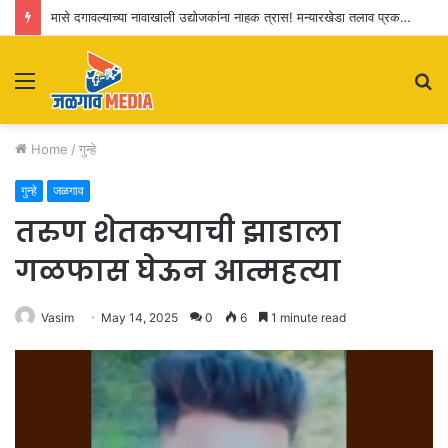
मासे दगावल्याच्या नावाखाली उद्योजकांना नाहक त्रास! मन्यारखेडा तलाव प्रकरण : सखोल चौकशी करण्याची मागणी
Menu
S
fo
Home
/
गुन्हे
गुन्हे
जळगाव
तरुण शेतकऱ्याची झाडाला
गळफास घेऊन आत्महत्या
Vasim
May 14, 2025
0
6
1 minute read