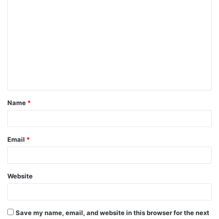
C
o
m
m
e
n
t
Name
*
*
Email
*
Website
Save my name, email, and website in this browser for the next