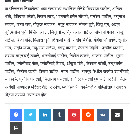
यांची होती उपस्थिती
या परिसरात निघालेल्या भव्य रॅल्यांमध्ये स्थानिक सेनेचे शिवराज पाटील, अनिल
भोळे, देविदास कोळी, विजय लाड, भाजपाचे हर्षल चौधरी, मनोहर पाटील, रघुनाथ
चव्हाण, नाना वाघ, गोकुळ महाजन, मयूर महाजन संजय घुगे, जितु घुगे, अतुल
घुगे,मनोज घुगे, मिलिंद लाड , जितु पोळ, ब्रिजलाल पाटील, संभाजी पवार, राजू
पाटील, शिवा मांडे, विलास घुगे, शिवाजी मांडे, संदीप बिर्हाडे, योगेश सोनावणे, सुनील
लाड, संदीप लाड, नंदूआबा पाटील, बबलू पाटील, कैलास बिर्हाडे , प्रवीण पाटील,
सरपंच यमुनाबाई ठाकरे, भारतीताई पाटील, निलेश ठाकरे, आकाश पाटील, भूषण
पाटील, ज्योतीताई पोळ, ज्योतीताई शिवदे, अंकुश मोरे , कैलास कोळी, चंद्रकांत
पाटील, फिरोज तडवी, विजय पाटील, मगन पाटील, रायपूर येथील सरपंच रजनीताई
सपकाळे, प्रवीण परदेशी, सिताराम परदेशी, राजेंद्र परदेशी पुष्पाबाई परदेशी, चेतन
परदेशी यांच्यासह परिसरातील सरपंच, पदाधिकारी, कार्यकर्ते व महिलांसह ग्रामस्थ
मोठ्या संख्येने उपस्थित होते.
LinkedIn
Tumblr
Pinterest
Reddit
VKontakte
Share via Email
Print