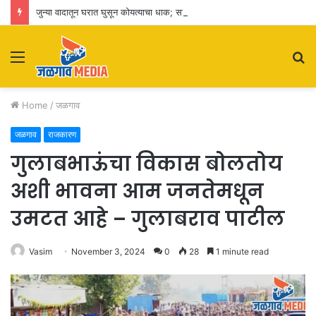
जुन्या वादातून घरात घुसून कोयत्याचा धाक; सात जणांविरुद्ध एमआयडीसी पोलिसांत गुन्हा दाखल
Menu
S
fo
Home
/
जळगाव
जळगाव
राजकारण
गुलाबभाऊंचा विकास बोलतोय
अशी भावना आम जनतेमधून
उमटत आहे – गुलाबराव पाटील
Vasim
November 3, 2024
0
28
1 minute read