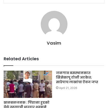
Vasim
Related Articles
जळगाव बसस्थानकात
खिसेकापू टोळी अटकेत;
साडेपाच लाखांचा ऐवज जप्त
April 21, 2026
खळबळजनक : पिंप्राळा हुडको
येथे तरुणाची धारदार शस्त्राने