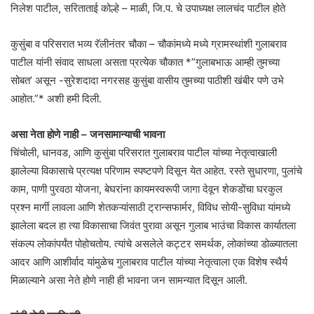
निलेश पाटील, सरिताताई कोल्हे – माळी, जि.प. चे उपाध्यक्ष लालचंद पाटील होते
कुसुंबा व परिसरात भव्य रॅलीनंतर चौका – चौकांमध्ये मध्ये ग्रामस्थांशी गुलाबराव
पाटील यांनी संवाद साधला असता प्रत्येक चौकात *”गुलाबभाऊ आम्ही तुमच्या
सोबत’ असून -सुरेशदादा नगरसह कुसुंबा वासीय तुमच्या पाठीशी खंबीर पणे उभे
आहोत.”* अशी हमी दिली.
असा नेता होणे नाही – जनसामान्याची भावना
चिंचोली, धानवड, आणि कुसुंबा परिसरात गुलाबराव पाटील यांच्या नेतृत्वाखाली
झालेल्या विकासाचे प्रत्यक्ष परिणाम स्पष्टपणे दिसून येत आहेत. रस्ते सुधारणा, पुलांचे
काम, पाणी पुरवठा योजना, बेघरांना कायमस्वरूपी जागा देवून शेकडोंचा घरकुल
प्रश्न मार्गी लावला आणि शेतकऱ्यांसाठी ट्रान्सफार्मर, विविध सोयी-सुविधा यांमध्ये
झालेला बदल हा त्या विकासाचा जिवंत पुरावा असून गुलाब भाउंचा विकास कार्यातला
संकल्प लोकांपर्यंत पोहोचतोय. त्यांचे असलेले कट्टर समर्थक, लोकांच्या डोळ्यातला
आदर आणि आशीर्वाद यांमुळेच गुलाबराव पाटील यांच्या नेतृत्वाला एक विशेष स्थैर्य
मिळाल्याने असा नेते होणे नाही ही भावना जन सामन्यात दिसून आली.