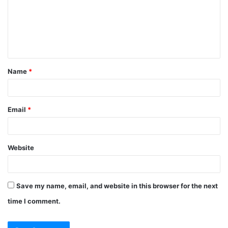
m
e
n
t
Name
*
*
Email
*
Website
Save my name, email, and website in this browser for the next
time I comment.