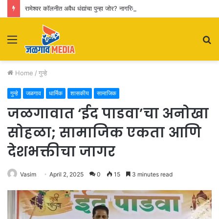
रामेश्वर कॉलनीत अवैध धंद्यांचा पुन्हा जोर? नागरिकांकडून पोलिसांच्या कारवाईवर प्रश्नचिन्ह
Menu
S
fo
Home
/
गुन्हे
गुन्हे
जळगाव
धार्मिक
शासकीय
सामाजिक
जळगावात ‘ईद पाडवा’चा अनोखा
सोहळा; सामाजिक एकता आणि
देशभक्तीचा जागर
Vasim
April 2, 2025
0
15
3 minutes read