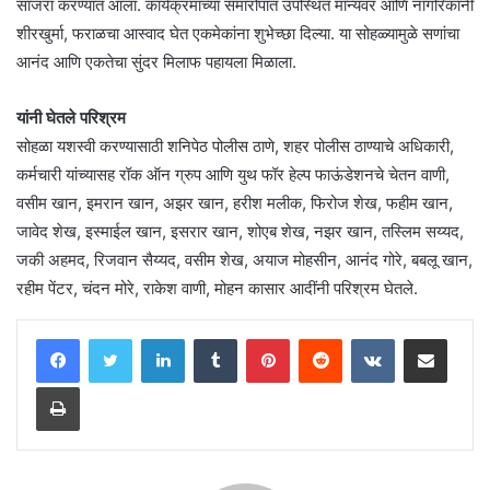
साजरा करण्यात आला. कार्यक्रमाच्या समारोपात उपस्थित मान्यवर आणि नागरिकांनी
शीरखुर्मा, फराळचा आस्वाद घेत एकमेकांना शुभेच्छा दिल्या. या सोहळ्यामुळे सणांचा
आनंद आणि एकतेचा सुंदर मिलाफ पहायला मिळाला.
यांनी घेतले परिश्रम
सोहळा यशस्वी करण्यासाठी शनिपेठ पोलीस ठाणे, शहर पोलीस ठाण्याचे अधिकारी,
कर्मचारी यांच्यासह रॉक ऑन ग्रुप आणि युथ फॉर हेल्प फाऊंडेशनचे चेतन वाणी,
वसीम खान, इमरान खान, अझर खान, हरीश मलीक, फिरोज शेख, फहीम खान,
जावेद शेख, इस्माईल खान, इसरार खान, शोएब शेख, नझर खान, तस्लिम सय्यद,
जकी अहमद, रिजवान सैय्यद, वसीम शेख, अयाज मोहसीन, आनंद गोरे, बबलू खान,
रहीम पेंटर, चंदन मोरे, राकेश वाणी, मोहन कासार आदींनी परिश्रम घेतले.
LinkedIn
Tumblr
Pinterest
Reddit
VKontakte
Share via Email
Print