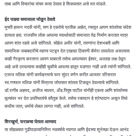
ताबा आणि विचारांचा संयम कसा ठेवावा हे शिकवतात असे मत मांडले.
ईद पाडवा समाजाला जोडून ठेवतो
मुफ्ती हारून नदवी यांनी, सण हे एकतेचे प्रतीक आहेत, त्यातून आपण शांततेचा संदेश
द्यायला हवा. राजकीय लोक आपल्या स्वार्थासाठी समाजात तेढ निर्माण करतात मात्र
आपण शांत रहावे असे सांगितले. सोहेल अमीर यांनी, तरुणांना देशभक्ती आणि
सामाजिक जबाबदारीचे महत्त्व पटवून देत एखाद्या ठिकाणी कॅमेरा लावलेला असल्यास
काही गैरकृत्य करताना आपण घाबरतो तसेच आपल्यावर ईश्वर, अल्लाह लक्ष ठेवून
आहे असे ठरवल्यास काहीही चुकीचे आपल्या हातून घडणार नाही असे त्यांनी सांगितले.
एजाज मलिक यांनी कार्यक्रमाचे फार सुंदर वर्णन करीत आजवर परिसरात
स्व.गफ्फार मलिक यांनी मित्रत्व जोपासत शांतता टिकवून ठेवल्याचे सांगितले.
डॉ.रागीब अहमद, अजीज सालार, अँड.पियुष पाटील यांनीही एकता आणि शांततेच्या
मूल्यांवर भर देत उपस्थितांचे कौतुक केले. तसेच रक्तदान हे श्रेष्ठदान असून तिथे
कधीच जात, धर्माचे लेबल लागत नाही, असे सांगितले.
शिरखुर्मा, फराळचा घेतला आस्वाद
या सोहळ्यात गुढीपाडव्यानिमित्त नववर्षाचे स्वागत आणि ईदच्या शुभेच्छा देऊन आनंद