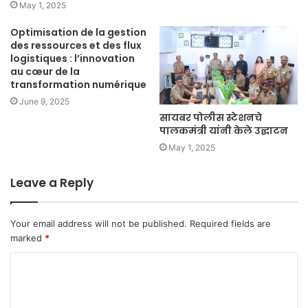
May 1, 2025
Optimisation de la gestion
des ressources et des flux
logistiques : l’innovation
au cœur de la
transformation numérique
June 9, 2025
सायबर पोलीस स्टेशनचे
पालकमंत्री यांनी केले उद्घाटन
May 1, 2025
Leave a Reply
Your email address will not be published.
Required fields are
marked
*
C
o
m