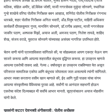
इकरा संस्थेचे अध्यक्ष डॉ.करीम सालार, मुफ्ती हारून नदवी, राष्ट्रवादीचे एजाज
मलिक, सोहेल अमीर, डॉ.विवेक जोशी, माजी नगरसेवक मुकुंदा सोनवणे, स्थानिक
गुन्हे शाखेचे वरिष्ठ पोलीस निरीक्षक बबन आव्हाड, शनिपेठ पोलीस निरीक्षक रंगनाथ
धारबळे, शहर पोलीस निरीक्षक अनिल भवारी, अँड.पियुष पाटील, माहिती अधिकार
कार्यकर्ते दीपककुमार गुप्ता, मानसिंग सोनवणे, डॉ.रागीब अहमद, माजी नगरसेवक
जाकीर पठाण, अश्फाक मिर्झा, अयाज अली, अमजद पठाण, निलेश तायडे, शाहिद
शेख, संजय वराडे, युवराज सोनवणे यांच्यासह असंख्य नागरिक उपस्थित होते.
चेतन वाणी यांनी प्रास्ताविकात सांगितले की, या सोहळ्याला आपण एकत्र येऊन सण
साजरे करूया आणि आपल्या शहरातील बंधुभाव वृद्धिंगत करूया. हा उपक्रम म्हणजे
आपल्या एकतेची ताकद आहे. गेल्या ८ वर्षापासून हा उपक्रम राबविण्यात येत असून
परिसरात सामाजिक एकोपा आणि बंधुभाव जोपासला जात असल्याचे त्यांनी सांगितले.
आभार व्यक्त करताना वसीम खान म्हणाले की, ईद आणि गुढी पाडवा यांचा संगम
आपल्या संस्कृतीच्या वैविध्याचा पुरावा आहे. सर्वांनी या आनंदात सहभागी होऊन
एकतेचा संदेश दिल्याबद्दल मी सर्वांचे आभार मानतो. सूत्रसंचालन अयाज मोहसीन
यांनी केले.
युवकांनी कट्टर देशभक्ती अंगीकारावी : पोलीस अधीक्षक