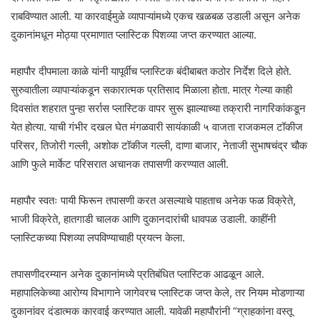
राबविण्यात आली. या कारवाईमुळे व्यापाऱ्यांमध्ये एकच खळबळ उडाली असून अनेक
दुकानांमधून मोठ्या प्रमाणात प्लास्टिक पिशव्या जप्त करण्यात आल्या.
महापौर दीपमाला काळे यांनी यापूर्वीच प्लास्टिक बंदीबाबत कठोर निर्देश दिले होते.
सुरुवातीला व्यापाऱ्यांकडून सकारात्मक प्रतिसाद मिळाला होता. मात्र गेल्या काही
दिवसांत शहरात पुन्हा सर्रास प्लास्टिक वापर सुरू झाल्याच्या तक्रारी नागरिकांकडून
येत होत्या. याची गंभीर दखल घेत मंगळवारी सायंकाळी ५ वाजता राजकमल टॉकीज
परिसर, तिजोरी गल्ली, अशोक टॉकीज गल्ली, दाणा बाजार, नेताजी सुभाषचंद्र चौक
आणि फुले मार्केट परिसरात अचानक तपासणी करण्यात आली.
महापौर स्वतः पायी फिरून तपासणी करत असल्याचे पाहताच अनेक फळ विक्रेते,
भाजी विक्रेते, हातगाडी चालक आणि दुकानदारांची धावपळ उडाली. काहींनी
प्लास्टिकच्या पिशव्या लपविण्याचाही प्रयत्न केला.
तपासणीदरम्यान अनेक दुकानांमध्ये प्रतिबंधित प्लास्टिक आढळून आले.
महापालिकेच्या आरोग्य विभागाने जागेवरच प्लास्टिक जप्त केले, तर नियम मोडणाऱ्या
दुकानांवर दंडात्मक कारवाई करण्यात आली. यावेळी महापौरांनी “ग्राहकांना वस्तू