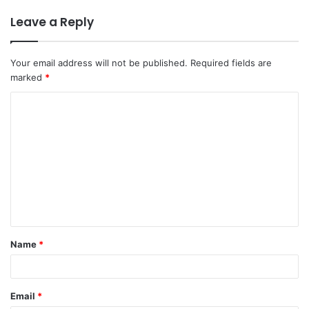
Leave a Reply
Your email address will not be published.
Required fields are
marked
*
C
o
m
m
e
n
t
Name
*
*
Email
*