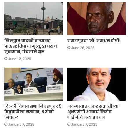
जिल्ह्यात वादळी वाऱ्यासह
नसरापूरचा ‘तो’ नराधम दोषी!
पाऊस; तिघांचा मृत्यू, २१ घरांचे
June 26, 2026
नुकसान, पंचनामे सुरू
June 12, 2025
दिल्ली विधानसभा निवडणूक: 5
जळगावात मकर संक्रांतीच्या
फेब्रुवारीला मतदान, 8 रोजी
शुभप्रसंगी आचार्य किरीट
निकाल
भाईजींचे भव्य प्रवचन
January 7, 2025
January 7, 2025