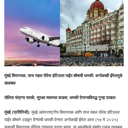
मुंबई विमानतळ, ताज महल पॅलेस हॉटेलला पाईप बॉम्बची धमकी: अनोळखी ईमेलमुळे
खळबळ
पोलिस यंत्रणा सतर्क, सुरक्षा व्यवस्था कडक; धमकी देणाऱ्याविरुद्ध गुन्हा दाखल
मुंबई (प्रतिनिधी):
मुंबई आंतरराष्ट्रीय विमानतळ आणि ताज महल पॅलेस हॉटेलला
पाईप बॉम्बने उडवून देण्याची धमकी देणारा अनोळखी ईमेल आज (१७ मे २०२५)
सकाळी विमानतळ पोलिस ठाण्याला प्राप्त झाला. या धमकीमुळे मुंबईत एकच खळबळ