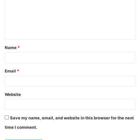
m
m
e
n
t
Name
*
*
Email
*
Website
Save my name, email, and website in this browser for the next
time I comment.