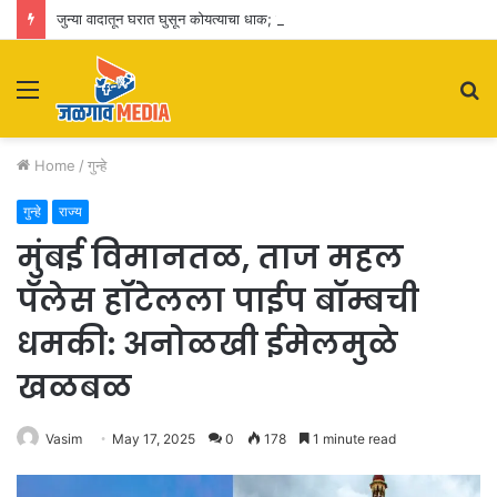
जुन्या वादातून घरात घुसून कोयत्याचा धाक; सात जणांविरुद्ध एमआयडीसी पोलिसांत गुन्हा दाखल
Menu
S
fo
Home
/
गुन्हे
गुन्हे
राज्य
मुंबई विमानतळ, ताज महल
पॅलेस हॉटेलला पाईप बॉम्बची
धमकी: अनोळखी ईमेलमुळे
खळबळ
Vasim
May 17, 2025
0
178
1 minute read