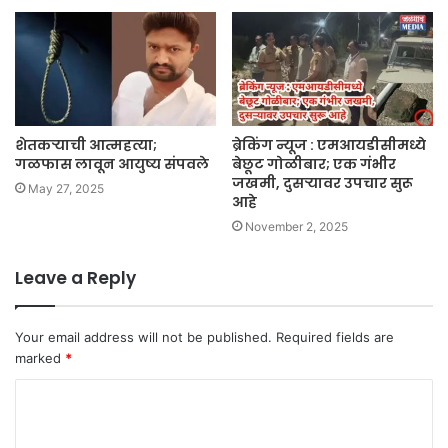
शेतकऱ्याची आत्महत्या;
ब्रेकिंग न्यूज : एमआयडीसीमध्ये
गळफास लावून आयुष्य संपवले
बेछूट गोळीबार; एक गंभीर
जखमी, दुसऱ्यावर उपचार सुरू
May 27, 2025
आहे
November 2, 2025
Leave a Reply
Your email address will not be published.
Required fields are
marked
*
C
o