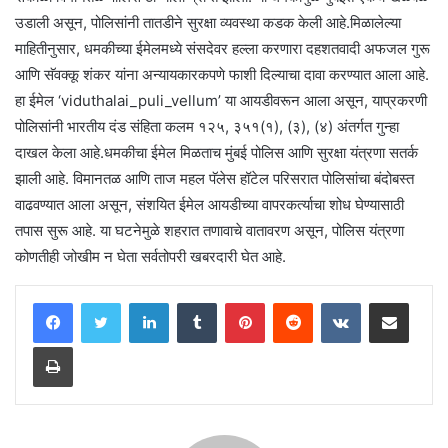
उडाली असून, पोलिसांनी तातडीने सुरक्षा व्यवस्था कडक केली आहे.मिळालेल्या
माहितीनुसार, धमकीच्या ईमेलमध्ये संसदेवर हल्ला करणारा दहशतवादी अफजल गुरू
आणि सॅवक्कू शंकर यांना अन्यायकारकपणे फाशी दिल्याचा दावा करण्यात आला आहे.
हा ईमेल ‘viduthalai_puli_vellum’ या आयडीवरून आला असून, याप्रकरणी
पोलिसांनी भारतीय दंड संहिता कलम १२५, ३५१(१), (३), (४) अंतर्गत गुन्हा
दाखल केला आहे.धमकीचा ईमेल मिळताच मुंबई पोलिस आणि सुरक्षा यंत्रणा सतर्क
झाली आहे. विमानतळ आणि ताज महल पॅलेस हॉटेल परिसरात पोलिसांचा बंदोबस्त
वाढवण्यात आला असून, संशयित ईमेल आयडीच्या वापरकर्त्याचा शोध घेण्यासाठी
तपास सुरू आहे. या घटनेमुळे शहरात तणावाचे वातावरण असून, पोलिस यंत्रणा
कोणतीही जोखीम न घेता सर्वतोपरी खबरदारी घेत आहे.
LinkedIn
Tumblr
Pinterest
Reddit
VKontakte
Share via Email
Print