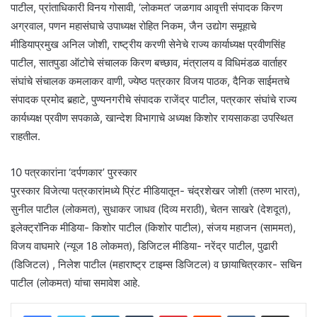
पाटील, प्रांताधिकारी विनय गोसावी, ‘लोकमत’ जळगाव आवृत्ती संपादक किरण
अग्रवाल, पणन महासंघाचे उपाध्यक्ष रोहित निकम, जैन उद्योग समूहाचे
मीडियाप्रमुख अनिल जोशी, राष्ट्रीय करणी सेनेचे राज्य कार्याध्यक्ष प्रवीणसिंह
पाटील, सातपुडा ऑटोचे संचालक किरण बच्छाव, मंत्रालय व विधिमंडळ वार्ताहर
संघांचे संचालक कमलाकर वाणी, ज्येष्ठ पत्रकार विजय पाठक, दैनिक साईमतचे
संपादक प्रमोद बर्‍हाटे, पुण्यनगरीचे संपादक राजेंद्र पाटील, पत्रकार संघांचे राज्य
कार्यध्यक्ष प्रवीण सपकाळे, खान्देश विभागाचे अध्यक्ष किशोर रायसाकडा उपस्थित
राहतील.
10 पत्रकारांना ‘दर्पणकार’ पुरस्कार
पुरस्कार विजेत्या पत्रकारांमध्ये प्रिंट मीडियातून- चंद्रशेखर जोशी (तरुण भारत),
सुनील पाटील (लोकमत), सुधाकर जाधव (दिव्य मराठी), चेतन साखरे (देशदूत),
इलेक्ट्रॉनिक मीडिया- किशोर पाटील (किशोर पाटील), संजय महाजन (साममत),
विजय वाघमारे (न्यूज 18 लोकमत), डिजिटल मीडिया- नरेंद्र पाटील, पुढारी
(डिजिटल) , निलेश पाटील (महाराष्ट्र टाइम्स डिजिटल) व छायाचित्रकार- सचिन
पाटील (लोकमत) यांचा समावेश आहे.
LinkedIn
Tumblr
Pinterest
Reddit
VKontakte
Share via Email