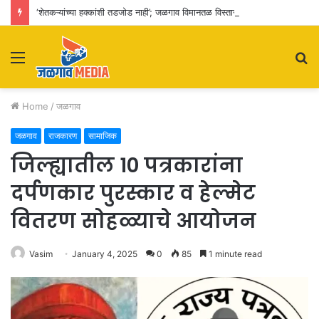
‘शेतकऱ्यांच्या हक्कांशी तडजोड नाही’; जळगाव विमानतळ विस्तारीकरणाचा पालकमंत्र्यांकडून आढावा
Menu
S
fo
Home
/
जळगाव
जळगाव
राजकारण
सामाजिक
जिल्ह्यातील 10 पत्रकारांना
दर्पणकार पुरस्कार व हेल्मेट
वितरण सोहळ्याचे आयोजन
Vasim
January 4, 2025
0
85
1 minute read