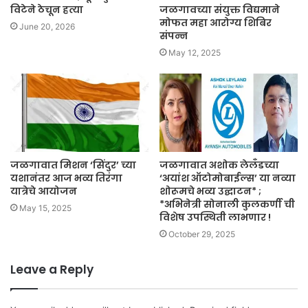
विटेने ठेचून हत्या
जळगावच्या संयुक्त विद्यमाने
मोफत महा आरोग्य शिबिर
June 20, 2026
संपन्न
May 12, 2025
जळगावात मिशन ‘सिंदुर’ च्या
जळगावात अशोक लेलँडच्या
यशानंतर आज भव्य तिरंगा
‘अयांश ऑटोमोबाईल्स’ या नव्या
यात्रेचे आयोजन
शोरूमचे भव्य उद्घाटन* ;
*अभिनेत्री सोनाली कुलकर्णी ची
May 15, 2025
विशेष उपस्थिती लाभणार !
October 29, 2025
Leave a Reply