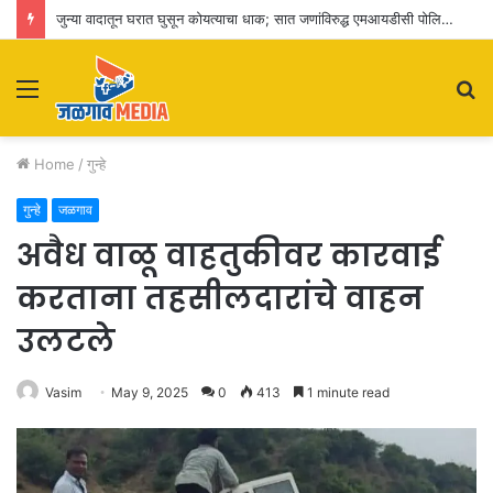
जुन्या वादातून घरात घुसून कोयत्याचा धाक; सात जणांविरुद्ध एमआयडीसी पोलिसांत गुन्हा दाखल
Menu
S
fo
Home
/
गुन्हे
गुन्हे
जळगाव
अवैध वाळू वाहतुकीवर कारवाई
करताना तहसीलदारांचे वाहन
उलटले
Vasim
May 9, 2025
0
413
1 minute read