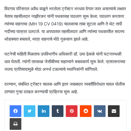
विदगाव परिसरात अवैध वाळूने भरलेला ट्रॅक्टर भरधाव वेगात जात असल्याचे लक्षात
येताच तहसीलदार नाझीरकर यांनी पथकासह पाठलाग सुरू केला. पाठलाग करताना
त्यांच्या वाहनाचा (MH 19 CV 0419) चालकाचा ताबा सुटला आणि ते थेट तापी
नदीच्या पात्रात उलटले. या अपघातात तहसीलदार आणि त्यांच्या पथकातील सदस्य
थोडक्यात बचावले, मात्र वाहनाचे मोठे नुकसान झाले आहे.
घटनेची माहिती मिळताच उपविभागीय अधिकारी डॉ. उमा ढेकळे यांनी घटनास्थळी
धाव घेतली. त्यांनी तात्काळ जेसीबीच्या सहाय्याने बचावकार्य सुरू केले. प्रशासनाच्या
जलद प्रतिसादामुळे मोठा अनर्थ टळल्याचे स्थानिकांनी सांगितले.
दरम्यान, संबंधित ट्रॅक्टर चालक आणि इतर जबाबदार व्यक्तींविरोधात यावल पोलीस
ठाण्यात गुन्हा दाखल करण्याची प्रक्रिया सुरू आहे.
LinkedIn
Tumblr
Pinterest
Reddit
VKontakte
Share via Email
Print