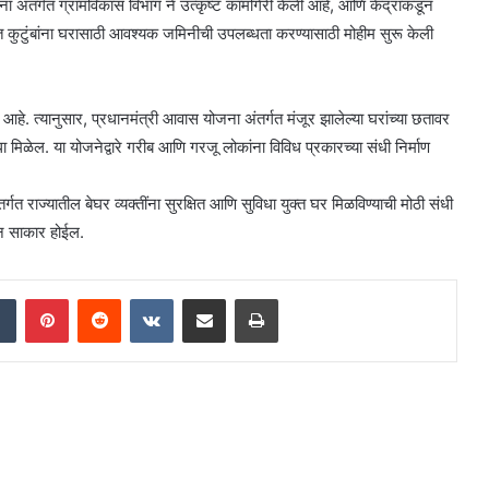
जना अंतर्गत ग्रामविकास विभाग ने उत्कृष्ट कामगिरी केली आहे, आणि केंद्राकडून
ित कुटुंबांना घरासाठी आवश्यक जमिनीची उपलब्धता करण्यासाठी मोहीम सुरू केली
आहे. त्यानुसार, प्रधानमंत्री आवास योजना अंतर्गत मंजूर झालेल्या घरांच्या छतावर
मिळेल. या योजनेद्वारे गरीब आणि गरजू लोकांना विविध प्रकारच्या संधी निर्माण
्गत राज्यातील बेघर व्यक्तींना सुरक्षित आणि सुविधा युक्त घर मिळविण्याची मोठी संधी
प्न साकार होईल.
dIn
Tumblr
Pinterest
Reddit
VKontakte
Share via Email
Print