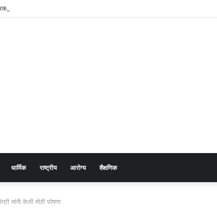
 प्रकरण उघड; पतीसह सासू-सासरे व आई-वडिलांवर पोक्सोचा गुन्हा
धार्मिक
राष्ट्रीय
आरोग्य
शैक्षणिक
त्री यांनी केली मोठी घोषणा