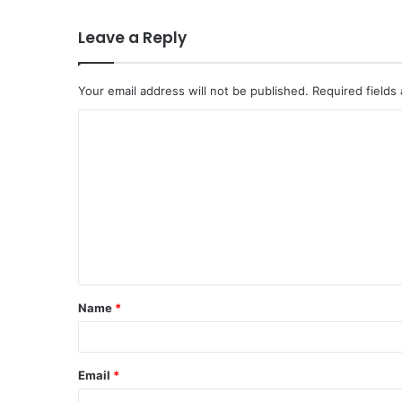
Leave a Reply
Your email address will not be published.
Required fields
C
o
m
m
e
n
t
Name
*
*
Email
*