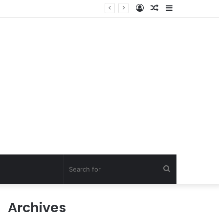
Log
Random
Sidebar
In
Article
Search
for
Archives