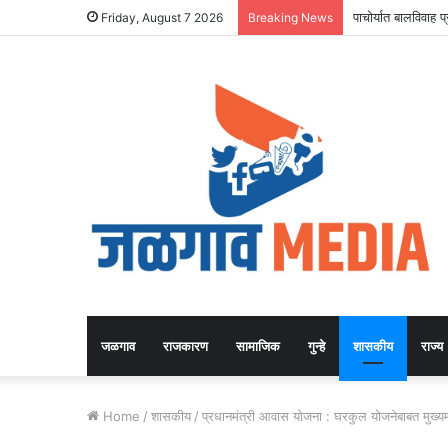
पाचोर्यात बालविवाह
Friday, August 7 2026
Breaking News
जळगाव
राजकारण
सामाजिक
गुन्हे
शासकीय
राज्य
Home
/
शासकीय
/
प्रधानमंत्री आवास योजना : घरकुल योजनेबाबत मुख्यमं