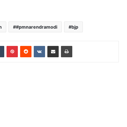
n
#pmnarendramodi
bjp
dIn
Tumblr
Pinterest
Reddit
VKontakte
Share via Email
Print