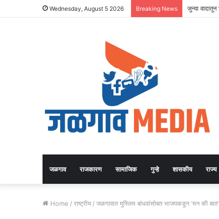
जुन्या वादातू
Wednesday, August 5 2026
Breaking News
जळगाव
राजकारण
सामाजिक
गुन्हे
शासकीय
राज्य
Home
/
राष्ट्रीय
/
जळगावात मुस्लिम बांधवांसोबत भाजपकडून ‘मन की बात’ क