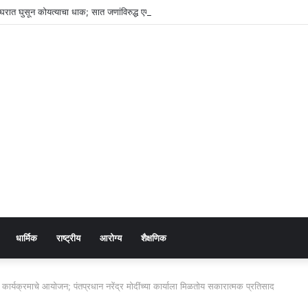
न घरात घुसून कोयत्याचा धाक; सात जणांविरुद्ध एमआयडीसी पोलिसांत गुन्हा दाखल
धार्मिक
राष्ट्रीय
आरोग्य
शैक्षणिक
ार्यक्रमाचे आयोजन; पंतप्रधान नरेंद्र मोदींच्या कार्याला मिळतोय सकारात्मक प्रतिसाद