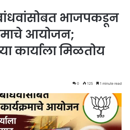
बांधवांसोबत भाजपकडून
्रमाचे आयोजन;
ींच्या कार्याला मिळतोय
0
125
1 minute read