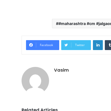
#maharashtra #cm #jalgao
Linke
Facebook
Twitter
Vasim
Related Articles