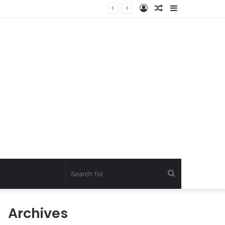
Log
Random
Sidebar
In
Article
Search
for
Archives