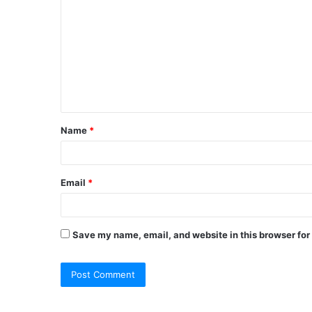
o
m
m
e
n
t
Name
*
*
Email
*
Save my name, email, and website in this browser for