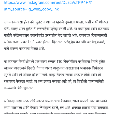
https://www.instagram.com/reel/DJzcVsTPP4H/?
utm_source=ig_web_copy_link
एक काळ असा होता की, बुलेटचा आवाज म्हणजे दूधवाला आला, अशी साधी ओळख
होती. मात्र आता बुलेट ही तरुणाईची क्रेझ बनली आहे. या महागड्या आणि वजनदार
गाडीने कॉलेजपासून रस्त्यांपर्यंत तरुणाईला वेड लावले आहे. रुबाबदार दिसण्यासाठी
अनेक तरुण यावर वेगाने स्वार होताना दिसतात. परंतु हेच वेड जीवावर बेतू शकते,
याचे वास्तव पाहायला मिळत आहे.
या व्हायरल व्हिडीओमध्ये एक तरुण तब्बल 110 किलोमीटर प्रतितास वेगाने बुलेट
चालवत असल्याचे दिसते. वेगाचा थरार अनुभवत असतानाच अचानक नियंत्रण
सुटते आणि तो जोरात ब्रेक मारतो. मात्र तेव्हाच त्याचा अपघात होतो आणि तो
रस्त्यावर फेकला जातो. हा क्षण इतका भयावह आहे की, हा व्हिडीओ पाहणाऱ्यांचेही
काळजाचे ठोके चुकतात.
अनेकदा अशा अपघातांचे कारण चालकाचाच बेजबाबदारपणा असतो. जर चालकाने
संयम बाळगला आणि वेगावर नियंत्रण ठेवले, तर असे अपघात टाळता येऊ शकतात.