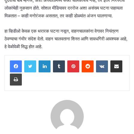
दुर्दैवाची बाब म्हणजे, अशा अपघातांमध्ये फक्त चालकाचेच नव्हे, तर इतर निरपराध
लोकांचेही नुकसान होते. सोशल मीडियावर दररोज अशा असंख्य घटना पाहायला
मिळतात – काही मनोरंजक असतात, तर काही डोळ्यांत अंजन घालणाऱ्या.
हा व्हिडीओ केवळ एक थरारक घटना नसून, वाहनचालकांना वेगावर नियंत्रण
ठेवण्याचा गंभीर संदेश देतो. वाहन चालवताना शिस्त आणि सावधगिरी आवश्यक आहे,
हे वेळोवेळी सिद्ध होत आहे.
LinkedIn
Tumblr
Pinterest
Reddit
VKontakte
Share via Email
Print