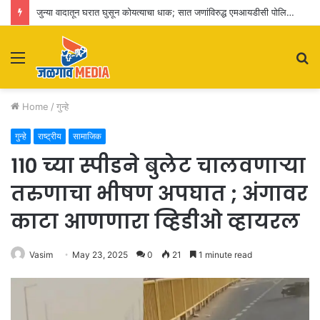
जुन्या वादातून घरात घुसून कोयत्याचा धाक; सात जणांविरुद्ध एमआयडीसी पोलिसांत गुन्हा दाखल
Menu
S
fo
Home
/
गुन्हे
गुन्हे
राष्ट्रीय
सामाजिक
110 च्या स्पीडने बुलेट चालवणाऱ्या
तरुणाचा भीषण अपघात ; अंगावर
काटा आणणारा व्हिडीओ व्हायरल
Vasim
May 23, 2025
0
21
1 minute read