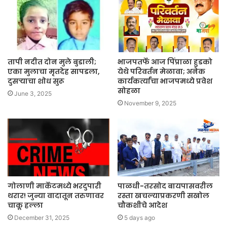
तापी नदीत दोन मुले बुडाली;
भाजपतर्फे आज पिंप्राळा हुडको
एका मुलाचा मृतदेह सापडला,
येथे परिवर्तन मेळावा; अनेक
दुसऱ्याचा शोध सुरू
कार्यकर्त्यांचा भाजपमध्ये प्रवेश
सोहळा
June 3, 2025
November 9, 2025
गोलाणी मार्केटमध्ये भरदुपारी
पाळधी-तरसोद बायपासवरील
थरार! जुन्या वादातून तरुणावर
रस्ता खचल्याप्रकरणी सखोल
चाकू हल्ला
चौकशीचे आदेश
December 31, 2025
5 days ago