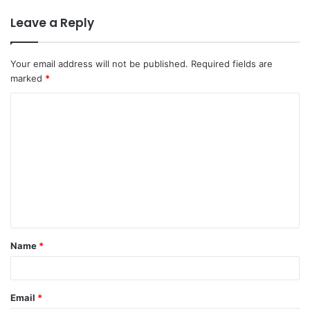
Leave a Reply
Your email address will not be published.
Required fields are
marked
*
C
o
m
m
e
n
t
Name
*
*
Email
*