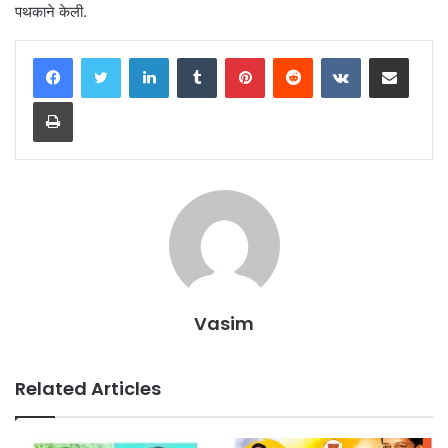
पथकाने केली.
LinkedIn
Tumblr
Pinterest
Reddit
VKontakte
Share via Email
Print
Vasim
Related Articles