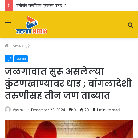
पाचोर्यात बालविवाह प्रकरण उघड; पतीसह सासू-सासरे व आई-वडिलांवर पोक्सोचा गुन्हा
Menu
S
fo
Home
/
गुन्हे
गुन्हे
जळगाव
जळगावात सुरू असलेल्या
कुंटणखाण्यावर धाड ; बांगलादेशी
तरुणीसह तीन जण ताब्यात
Vasim
December 22, 2024
0
20
1 minute read