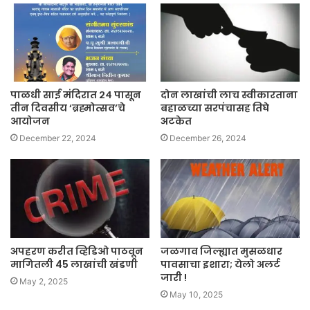
पाळधी साई मंदिरात २४ पासून
दोन लाखांची लाच स्वीकारताना
तीन दिवसीय ‘ब्रह्मोत्सव’चे
बहाळच्या सरपंचासह तिघे
आयोजन
अटकेत
December 22, 2024
December 26, 2024
अपहरण करीत व्हिडिओ पाठवून
जळगाव जिल्ह्यात मुसळधार
मागितली 45 लाखांची खंडणी
पावसाचा इशारा; येलो अलर्ट
जारी !
May 2, 2025
May 10, 2025