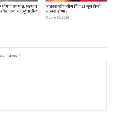
भीषण अपघात; भरधाव
आंतरराष्ट्रीय योग दिन २१ जून रोजी
 धडकेत एकाच कुटुंबातील
साजरा होणार
June 19, 2026
 are marked
*