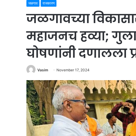
जळगाव
राजकारण
जळगावच्या विकासास
महाजनच हव्या; गुलाब
घोषणांनी दणालला प्
Vasim
November 17, 2024