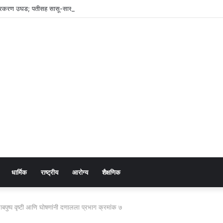
 प्रकरण उघड; पतीसह सासू-सासरे व आई-वडिलांवर पोक्सोचा गुन्हा
धार्मिक
राष्ट्रीय
आरोग्य
शैक्षणिक
पुष्प वृष्टी आणि घोषणांनी दणालला प्रभाग क्रमांक ७