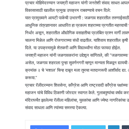
प्रचार मोहिमेदरम्यान जयश्री महाजन यांनी जनतेशी संवाद साधत आपल्या वचन
विकासासाठी खालील प्रमुख उपक्रम राबवण्याचे वचन दिले:
यात प्रामुख्याने आयटी पार्कची उभारणी : जळगाव शहरातील तरुणाईसाठी र
आधुनिक तंत्रज्ञानावर आधारित हा प्रकल्प शहराच्या प्रगतीत महत्त्वाची
निर्धार असून, शहरातील औद्योगिक वसाहतीचा प्रलंबित प्रश्न मार्गी लावण्यास
चालना मिळेल आणि रोजगाराच्या संधी वाढतील. याशिवाय शहरातील कृषी विद्
दिले. या उपक्रमामुळे शेतकरी आणि विद्यार्थ्यांना मोठा फायदा होईल.
जयश्री महाजन यांनी जळगावकरांना उद्देशून सांगितले, की “जळगावच्या सर
असेल, जळगाव शहराला पुन्हा सुवर्णनगरी म्हणून मान्यता मिळवून द्यायची 
क्रमांक २ चे ‘मशाल’ चिन्ह दाबून मला तुमचा मतदानरूपी आशीर्वाद द
करूया.”
प्रचार रॅलीदरम्यान शिवसेना, काँग्रेस आणि राष्ट्रवादी काँग्रेस पक्षांच्या
महाजन यांचे विविध ठिकाणी जोरदार स्वागत केले. गुलाबपुष्पांचा वर्षाव 
मंदिरापर्यंत झालेल्या रॅलीला महिलांचा, युवकांचा आणि ज्येष्ठ नागरिकांचा
संवाद साधला आणि त्यांच्या समस्या ऐकल्या.
Linke