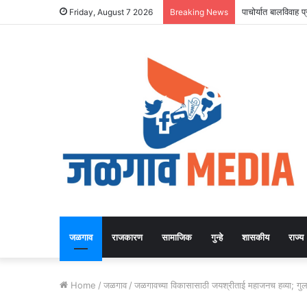
पाचोर्यात बालविवाह
Friday, August 7 2026
Breaking News
जळगाव
राजकारण
सामाजिक
गुन्हे
शासकीय
राज्य
Home
/
जळगाव
/
जळगावच्या विकासासाठी जयश्रीताई महाजनच हव्या; गुलाब