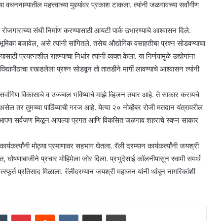
नाम्यातील महत्त्वाच्या मुद्द्यांवर प्रकाश टाकला. त्यांनी जळगावच्या सर्वांगीण
ोजगाराच्या संधी निर्माण करण्यासाठी आयटी पार्क उभारण्याचे आश्वासन दिले.
 भूमिका बजावेल, असे त्यांनी सांगितले. तसेच औद्योगिक वसाहतीचा प्रश्न सोडवण्याचा
ाठी प्रयत्नशील राहण्याचा निर्धार त्यांनी व्यक्त केला. या निर्णयामुळे उद्योगांना
यापीठाचा रखडलेला प्रश्न सोडवून तो तातडीने मार्गी लावण्याचे आश्वासन त्यांनी
्वांगिण विकासाचे व उज्ज्वल भविष्याचे माझे व्हिजन तयार आहे. ते साकार करायचे
असेल तर तुमच्या पाठिंब्याची गरज आहे. येत्या २० नोव्हेंबर रोजी मतदान यंत्रावरील
्या. आपण सर्वजण मिळून आपल्या प्रगत आणि विकसित जळगाव शहराचे स्वप्न साकार
 कार्यकर्त्यांनी मोठ्या प्रमाणावर सहभाग घेतला. रॅली दरम्यान कार्यकर्त्यांनी जयश्री
करत, घोषणाबाजीने प्रचार मोहिमेला जोर दिला. प्रभुदेसाई कॉलनीपासून स्वामी समर्थ
 उत्स्फूर्त प्रतिसाद मिळाला. रॅलीदरम्यान जयश्री महाजन यांनी थांबून नागरिकांशी
dIn
Tumblr
Pinterest
Reddit
VKontakte
Share via Email
Print