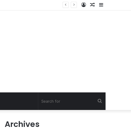
Log
Random
Sidebar
In
Article
Search
for
Archives