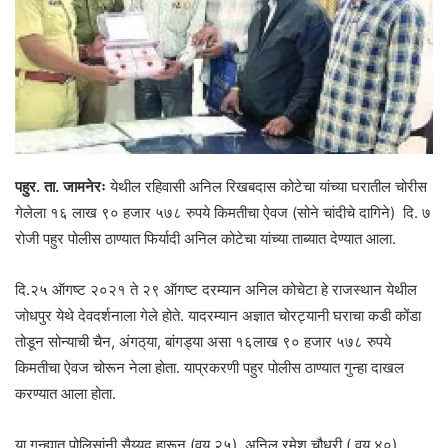
पहुर. ता. जामनेरः
येथील रहिवासी अनिल रिखबदास कोटेचा यांच्या घरातील चोरीस
गेलेला १६ लाख ९० हजार ५७८ रुपये किमतीचा ऐवज (सोने चांदीचे दागिने) दि. ७
रोजी पहुर पोलीस ठाण्यात फिर्यादी अनिल कोटेचा यांच्या ताब्यात देण्यात आला.
दि.२५ ऑगष्ट २०२१ ते २९ ऑगष्ट दरम्यान अनिल कोचेटा हे राजस्थान येथील
जोधपुर येथे देवदर्शनाला गेले होते. यादरम्यान अज्ञात चोरट्यानी घराचा कडी कोंडा
तोडून सोन्याची चैन, अंगठ्‌या, बांगड्या असा १६लाख ९० हजार ५७८ रुपये
किमतीचा ऐवज चोरून नेला होता. याप्रकरणी पहुर पोलीस ठाण्यात गुन्हा दाखल
करण्यात आला होता.
या गुन्ह्यात पोलिसांनी सैय्यद हारून (वय २५), अनिल रमेश चौधरी ( वय ४०),