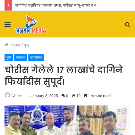
पाचोर्यात बालविवाह प्रकरण उघड; पतीसह सासू-सासरे व आई-वडिलांवर पोक्सोचा गुन्हा
Menu
S
fo
Home
/
गुन्हे
गुन्हे
जळगाव
सामाजिक
चोरीस गेलेले 17 लाखांचे दागिने
फिर्यादीस सुपूर्द!
Vasim
January 8, 2025
0
10
1 minute read