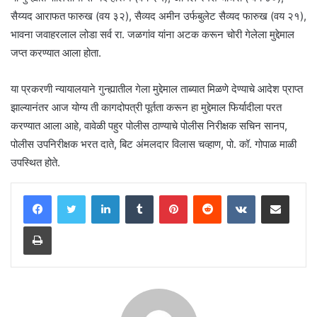
सैय्यद आराफत फारुख (वय ३२), सैव्यद अमीन उर्फबुलेट सैव्यद फारुख (वय २१),
भावना जवाहरलाल लोडा सर्व रा. जळगांव यांना अटक करून चोरी गेलेला मुद्देमाल
जप्त करण्यात आला होता.
या प्रकरणी न्यायालयाने गुन्ह्यातील गेला मुद्देमाल ताब्यात मिळणे देण्याचे आदेश प्राप्त
झाल्यानंतर आज योग्य ती कागदोपत्री पूर्तता करून हा मुद्देमाल फिर्यादीला परत
करण्यात आला आहे, वावेळी पहुर पोलीस ठाण्याचे पोलीस निरीक्षक सचिन सानप,
पोलीस उपनिरीक्षक भरत दाते, बिट अंमलदार विलास चव्हाण, पो. कॉ. गोपाळ माळी
उपस्थित होते.
LinkedIn
Tumblr
Pinterest
Reddit
VKontakte
Share via Email
Print