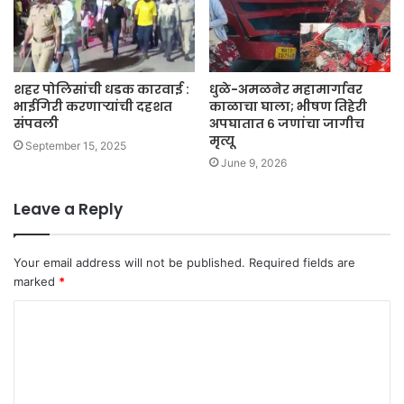
शहर पोलिसांची धडक कारवाई :
धुळे-अमळनेर महामार्गावर
भाईगिरी करणाऱ्यांची दहशत
काळाचा घाला; भीषण तिहेरी
संपवली
अपघातात ६ जणांचा जागीच
मृत्यू
September 15, 2025
June 9, 2026
Leave a Reply
Your email address will not be published.
Required fields are
marked
*
C
o
m
m