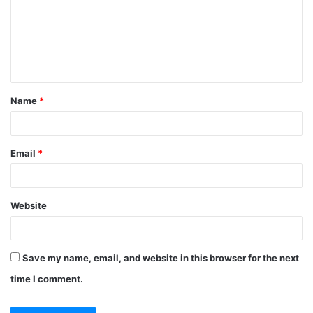
m
e
n
t
Name
*
*
Email
*
Website
Save my name, email, and website in this browser for the next
time I comment.