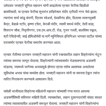
उमेदवार जयश्री सुनिल महाजन यांनी काढलेल्या प्रचार फेरीचा व्हिडीओ
बातमीसाठी. या प्रचार फेरीचा शुभारंभ हरीहरेश्वर मंदीर द्रौपदी नगर येथे झाला.
त्यानंतर शर्मा सांडू कंपनी, प्रितम स्वेअर्स, देवकीनंद हॉल, दिलासा व्यसनमुक्ती
केंद्र, बेंडाळे स्टॉप, कृष्णा टॉवर, केरळी मंदीर, स्वामी समर्थ मंदीर, तेली वाडा,
शिवरत्न चौक, निवृत्तीनगर, एस.एम.आय.टी. रोड, गुजर गल्ली, बालविश्व स्कूल,
श्री रेसिडेन्सी, साई होमिओपॅथी या मार्गे म्युनिसिपल इंजिनिअर भागवत पाटील यांच्या
घरासमोर प्रचार फेरीचा समारोप करण्यात आला.
प्रचार रॅलीच्या दरम्यान जयश्री महाजन यांनी रस्त्यावरील लहान विक्रेत्यांना भेटून
त्यांच्या समस्या जाणून घेतल्या. विक्रेत्यांनी त्यांच्यासमोर भेडसावणाऱ्या अडचणी
मांडल्या, ज्यामध्ये जागेच्या अभावामुळे होणारा त्रास तसेच आवश्यक असलेल्या
सुविधांचा अभाव यांचा समावेश होता. जयश्री महाजन यांनी या समस्या ऐकून त्यांना
त्वरित निराकरण करण्याचे आश्वासन दिले.
यावेळी भाजीपाला विक्रेत्या महिलांनी महाजन यांच्याशी गप्पा मारत आपल्या
अडचणींविषयी सविस्तर माहिती दिली. त्याचबरोबर, लहान दुकानदारांशी संवाद साधत
त्यांच्या व्यवसायातील अडचणी समजून घेतल्या. जयश्री महाजन यांनी विक्रेत्यांना