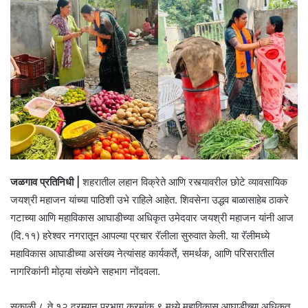
जळगाव प्रतिनिधी |
शहरातील लहान विक्रेते आणि रस्त्यावरील छोटे व्यावसायिक
जयश्री महाजन यांच्या पाठिशी उभे राहिले आहेत. शिवसेना उद्धव बाळासाहेब ठाकरे
गटाच्या आणि महाविकास आघाडीच्या अधिकृत उमेदवार जयश्री महाजन यांनी आज
(दि.११) हरेश्वर नगरातून आपल्या प्रचार रॅलीला सुरुवात केली. या रॅलीमध्ये
महाविकास आघाडीच्या असंख्य नेत्यांसह कार्यकर्ते, समर्थक, आणि परिसरातील
नागरिकांनी मोठ्या संख्येने सहभाग नोंदवला.
सकाळी ८ ते १२ दरम्यान प्रभाग क्रमांक ९ मध्ये महाविकास आघाडीच्या अधिकृत