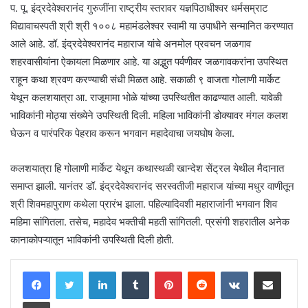
प. पू. इंद्रदेवेश्वरानंद गुरुजींना राष्ट्रीय स्तरावर यज्ञपिठाधीश्वर धर्मसम्राट
विद्यावाचस्पती श्री श्री १००८ महामंडलेश्वर स्वामी या उपाधीने सन्मानित करण्यात
आले आहे. डॉ. इंद्रदेवेश्वरानंद महाराज यांचे अनमोल प्रवचन जळगाव
शहरवासीयांना ऐकायला मिळणार आहे. या अद्भुत पर्वणीवर जळगावकरांना उपस्थित
राहून कथा श्रवण करण्याची संधी मिळत आहे. सकाळी ९ वाजता गोलाणी मार्केट
येथून कलशयात्रा आ. राजूमामा भोळे यांच्या उपस्थितीत काढण्यात आली. यावेळी
भाविकांनी मोठ्या संख्येने उपस्थिती दिली. महिला भाविकांनी डोक्यावर मंगल कलश
घेऊन व पारंपरिक पेहराव करून भगवान महादेवाचा जयघोष केला.
कलशयात्रा हि गोलाणी मार्केट येथून कथास्थळी खान्देश सेंट्रल येथील मैदानात
समाप्त झाली. यानंतर डॉ. इंद्रदेवेश्वरानंद सरस्वतीजी महाराज यांच्या मधुर वाणीतून
श्री शिवमहापुराण कथेला प्रारंभ झाला. पहिल्यादिवशी महाराजांनी भगवान शिव
महिमा सांगितला. तसेच, महादेव भक्तीची महती सांगितली. प्रसंगी शहरातील अनेक
कानाकोपऱ्यातून भाविकांनी उपस्थिती दिली होती.
LinkedIn
Tumblr
Pinterest
Reddit
VKontakte
Share via Email
Print