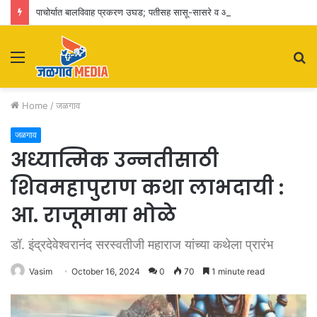
पाचोर्यात बालविवाह प्रकरण उघड; पतीसह सासू-सासरे व आई-वडिलांवर पोक्सोचा गुन्हा
Menu
S
fo
Home
/
जळगाव
जळगाव
अध्यात्मिक उन्नतीसाठी
शिवमहापुराण कथा लाभदायी :
आ. राजूमामा भोळे
डॉ. इंद्रदेवेश्वरानंद सरस्वतीजी महाराज यांच्या कथेला प्रारंभ
Vasim
October 16, 2024
0
70
1 minute read