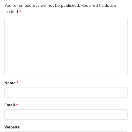
Your email address will not be published.
Required fields are
marked
*
C
o
m
m
e
n
t
Name
*
*
Email
*
Website