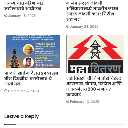
जळगावात बहिणाबाई
भाजप सदस्य नोंदणी
महोत्सवाचे आयोजन
अभियानामध्ये जास्तीत जास्त
सदस्य नोंदणी करा : गिरीश
January 18, 2025
महाजन
January 24, 2025
पाळधी साई मंदिरात २४ पासून
महावितरणची विज चोरांविरुद्ध
तीन दिवसीय ‘ब्रह्मोत्सव’चे
धरणगाव, चोपडा, एरंडोल आणि
आयोजन
अमळनेरात 200 जणांवर
December 22, 2024
कारवाई
February 13, 2025
Leave a Reply