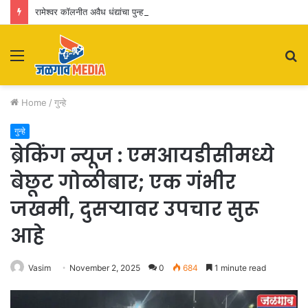
रामेश्वर कॉलनीत अवैध धंद्यांचा पुन्हा जोर? नागरिकांकडून पोलिसांच्या कारवाईवर प्रश्नचिन्ह
Menu
S
fo
Home
/
गुन्हे
गुन्हे
ब्रेकिंग न्यूज : एमआयडीसीमध्ये
बेछूट गोळीबार; एक गंभीर
जखमी, दुसऱ्यावर उपचार सुरू
आहे
Vasim
November 2, 2025
0
684
1 minute read