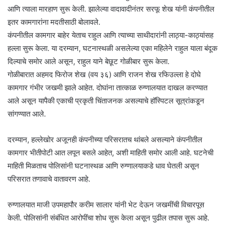
आणि त्याला मारहाण सुरू केली. झालेल्या वादावादीनंतर सरफू शेख यांनी कंपनीतील
इतर कामगारांना मदतीसाठी बोलावले.
कंपनीतील कामगार बाहेर येताच राहुल आणि त्याच्या साथीदारांनी लाठ्या-काठ्यांसह
हल्ला सुरू केला. या दरम्यान, घटनास्थळी असलेल्या एका महिलेने राहुल याला बंदूक
दिल्याचे समोर आले असून, राहुल याने बेछूट गोळीबार सुरू केला.
गोळीबारात अहमद फिरोज शेख (वय ३६) आणि राजन शेख रफिउल्ला हे दोघे
कामगार गंभीर जखमी झाले आहेत. दोघांना तात्काळ रुग्णालयात दाखल करण्यात
आले असून यापैकी एकाची प्रकृती चिंताजनक असल्याचे हॉस्पिटल सूत्रांकडून
सांगण्यात आले.
दरम्यान, हल्लेखोर अजूनही कंपनीच्या परिसरातच थांबले असल्याने कंपनीतील
कामगार भीतीपोटी आत लपून बसले आहेत, अशी माहिती समोर आली आहे. घटनेची
माहिती मिळताच पोलिसांनी घटनास्थळ आणि रुग्णालयाकडे धाव घेतली असून
परिसरात तणावाचे वातावरण आहे.
रुग्णालयात माजी उपमहापौर करीम सालार यांनी भेट देऊन जखमींची विचारपूस
केली. पोलिसांनी संबंधित आरोपींचा शोध सुरू केला असून पुढील तपास सुरू आहे.