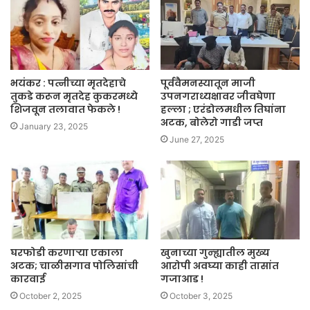
भयंकर : पत्नीच्या मृतदेहाचे
पूर्ववैमनस्यातून माजी
तुकडे करून मृतदेह कुकरमध्ये
उपनगराध्यक्षावर जीवघेणा
शिजवून तलावात फेकले !
हल्ला ; एरंडोलमधील तिघांना
अटक, बोलेरो गाडी जप्त
January 23, 2025
June 27, 2025
घरफोडी करणाऱ्या एकाला
खुनाच्या गुन्ह्यातील मुख्य
अटक; चाळीसगाव पोलिसांची
आरोपी अवघ्या काही तासांत
कारवाई
गजाआड !
October 2, 2025
October 3, 2025