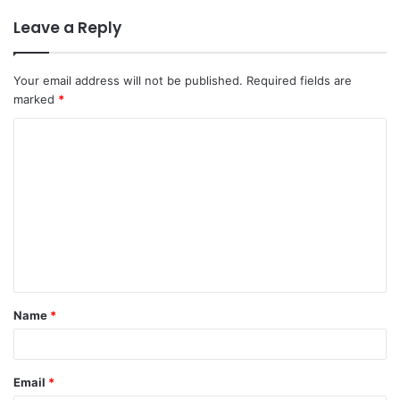
Leave a Reply
Your email address will not be published.
Required fields are
marked
*
C
o
m
m
e
n
t
Name
*
*
Email
*