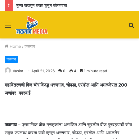
जुन्या वादातून घरात घुसून कोयत्याचा धाक; सात जणांविरुद्ध एमआयडीसी पोलिसांत गुन्हा दाखल
Menu
S
fo
Home
/
जळगाव
जळगाव
Vasim
April 21, 2026
0
4
1 minute read
महावितरणची विज चोरांविरुद्ध धरणगाव, चोपडा, एरंडोल आणि अमळनेरात
200
जणांवर कारवाई
जळगाव
– प्रामाणिक वीज ग्राहकांना अखंडित आणि सुरळीत वीज पुरवठ्याची सोय
सहज उपलब्ध करता यावी म्हणून धरणगाव, चोपडा, एरंडोल आणि अमळनेर