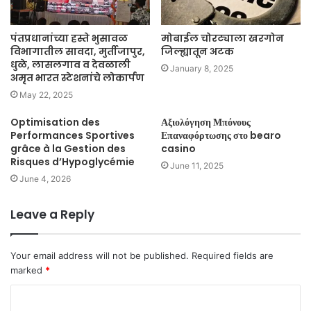
पंतप्रधानांच्या हस्ते भुसावळ
मोबाईल चोरट्याला खरगोन
विभागातील सावदा, मुर्तीजापुर,
जिल्ह्यातून अटक
धुळे, लासलगाव व देवळाली
January 8, 2025
अमृत भारत स्टेशनांचे लोकार्पण
May 22, 2025
Optimisation des
Αξιολόγηση Μπόνους
Performances Sportives
Επαναφόρτωσης στο
bearo
grâce à la Gestion des
casino
Risques d’Hypoglycémie
June 11, 2025
June 4, 2026
Leave a Reply
Your email address will not be published.
Required fields are
marked
*
C