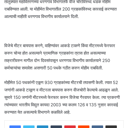
तालुक्यात महावितरणच्या धरणगाव विभागातर्फे वीज चोरांविरुध्द धडक मोहीम
राबविण्यात आली. या मोहीमेत विभागातील 200 ग्राहकांविरुध्द कारवाई करण्यात
आल्याची माहीती धरणगाव विभागीय कार्यालयाने दिली.
विजेचे मीटर बायपास करणे, वाहिण्यांवर आकडे टाकणे किंवा मीटरमध्ये फेरफार
करुन चोऱ्या होत असल्याने प्रामाणिक ग्राहकांना त्रास होत असल्याच्या
तक्रारीवरुन मागील दोन दिवसांपासून धरणगाव विभागीय कार्यालयाने 250
कर्मचाऱ्यांचा समावेश असणारी 50 पथके गठीत करुन मोहीम राबविली.
मोहीमेत 50 पथकांनी एकूण 930 ग्राहकांच्या मीटरची तपासणी केली. त्यात 52
जणांनी आकडे टाकूण व मीटरला बायपास करुन वीजचोरी केल्याचे आढळून आले.
सुमारे 150 जणांनी मीटरमध्ये फेरफार करुन विजेचा गैरवापर केला. त्या प्रकरणी
त्यांच्यावर भारतीय विद्युत कायदा 2003 च्या कलम 126 व 135 नुसार कारवाई
करण्यात येत असल्याचे विभागाने कळविले आहे.
LinkedIn
Tumblr
Pinterest
Reddit
VKontakte
Share via Email