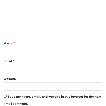
o
m
m
e
n
t
Name
*
*
Email
*
Website
Save my name, email, and website in this browser for the next
time I comment.