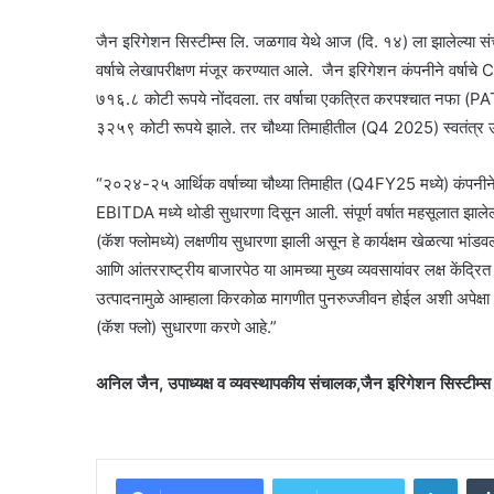
जैन इरिगेशन सिस्टीम्स लि. जळगाव येथे आज (दि. १४) ला झालेल्या स
वर्षाचे लेखापरीक्षण मंजूर करण्यात आले. जैन इरिगेशन कंपनीने वर्ष
७१६.८ कोटी रूपये नोंदवला. तर वर्षाचा एकत्रित करपश्चात नफा (PAT) 
३२५९ कोटी रूपये झाले. तर चौथ्या तिमाहीतील (Q4 2025) स्वतंत्र उ
“२०२४-२५ आर्थिक वर्षाच्या चौथ्या तिमाहीत (Q4FY25 मध्ये) कंपनी
EBITDA मध्ये थोडी सुधारणा दिसून आली. संपूर्ण वर्षात महसूलात झालेली
(कॅश फ्लोमध्ये) लक्षणीय सुधारणा झाली असून हे कार्यक्षम खेळत्या भांड
आणि आंतरराष्ट्रीय बाजारपेठ या आमच्या मुख्य व्यवसायांवर लक्ष केंद्
उत्पादनामुळे आम्हाला किरकोळ मागणीत पुनरुज्जीवन होईल अशी अपेक्षा 
(कॅश फ्लो) सुधारणा करणे आहे.”
अनिल जैन, उपाध्यक्ष व व्यवस्थापकीय संचालक,जैन इरिगेशन सिस्टीम्स
Linke