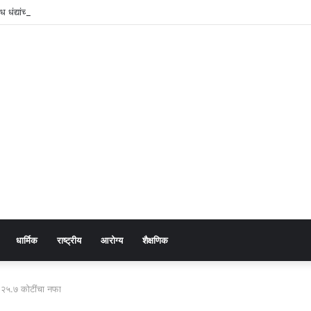
 धंद्यांचा पुन्हा जोर? नागरिकांकडून पोलिसांच्या कारवाईवर प्रश्नचिन्ह
धार्मिक
राष्ट्रीय
आरोग्य
शैक्षणिक
 २५.७ कोटींचा नफा