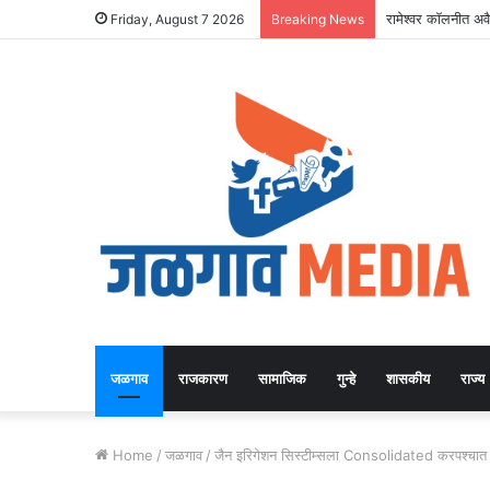
रामेश्वर कॉलनीत अवैध
Friday, August 7 2026
Breaking News
जळगाव
राजकारण
सामाजिक
गुन्हे
शासकीय
राज्य
Home
/
जळगाव
/
जैन इरिगेशन सिस्टीम्सला Consolidated करपश्चात