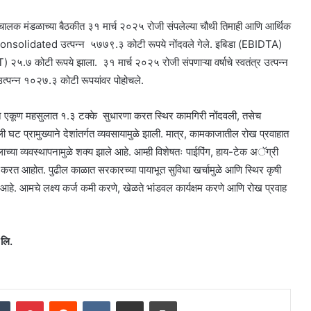
ंचालक मंडळाच्या बैठकीत ३१ मार्च २०२५ रोजी संपलेल्या चौथी तिमाही आणि आर्थिक
ाचे Consolidated उत्पन्न ५७७९.३ कोटी रूपये नोंदवले गेले. इबिडा (EBIDTA)
२५.७ कोटी रूपये झाला. ३१ मार्च २०२५ रोजी संपणाऱ्या वर्षाचे स्वतंत्र उत्पन्न
त्पन्न १०२७.३ कोटी रूपयांवर पोहोचले.
ने एकूण महसुलात १.३ टक्के सुधारणा करत स्थिर कामगिरी नोंदवली, तसेच
 घट प्रामुख्याने देशांतर्गत व्यवसायामुळे झाली. मात्र, कामकाजातील रोख प्रवाहात
वलाच्या व्यवस्थापनामुळे शक्य झाले आहे. आम्ही विशेषतः पाईपिंग, हाय-टेक अॅग्री
रित करत आहोत. पुढील काळात सरकारच्या पायाभूत सुविधा खर्चामुळे आणि स्थिर कृषी
आहे. आमचे लक्ष्य कर्ज कमी करणे, खेळते भांडवल कार्यक्षम करणे आणि रोख प्रवाह
 लि.
dIn
Tumblr
Pinterest
Reddit
VKontakte
Share via Email
Print