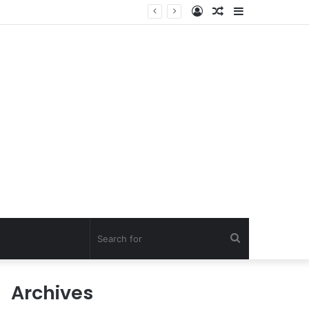
Log
Random
Sidebar
In
Article
Search
for
Archives