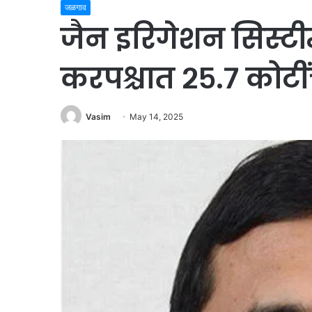
जळगाव
जैन इरिगेशन सिस्ट
करपश्चात २५.७ कोटी
Vasim
May 14, 2025