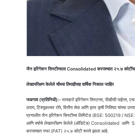
जैन इरिगेशन सिस्टीम्सला Consolidated करपश्चात २५.७ कोटींच
लेखापरिक्षण केलेले चौथ्या तिमाहीसह वार्षिक निकाल जाहिर
जळगाव (प्रतिनिधी):-
मायक्रो इरिगेशन सिस्टम्स, पीव्हीसी पाईप्स, एच
उपाय, टिश्यूकल्चर रोपे, वित्तीय सेवा आणि इतर कृषी निविष्ठा यांच्या उत
प्रणालीत जैन इरिगेशन सिस्टीम्स लिमिटेड (BSE: 500219 / NSE: J
आणि वर्षाचे लेखापरीक्षण केलेले (ऑडिटेड) Consolidated आणि St
करपश्चात नफा (PAT) २५.७ कोटी रूपये झाला आहे.