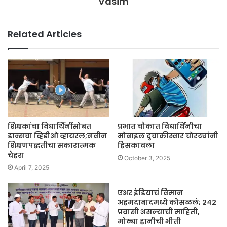
Vasim
Related Articles
शिक्षकांचा विद्यार्थिनींसोबत
प्रभात चौकात विद्यार्थिनीचा
डान्सचा व्हिडीओ व्हायरल;नवीन
मोबाइल दुचाकीस्वार चोरट्यांनी
शिक्षणपद्धतीचा सकारात्मक
हिसकावला
चेहरा
October 3, 2025
April 7, 2025
एअर इंडियाचं विमान
अहमदाबादमध्ये कोसळलं; २४२
प्रवासी असल्याची माहिती,
मोठ्या हानीची भीती