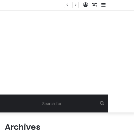
Log
Random
Sidebar
In
Article
Search
for
Archives