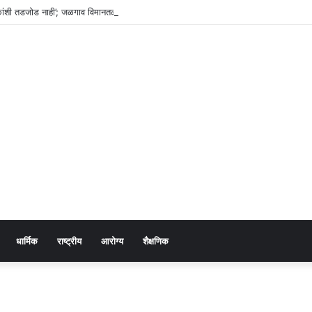
हक्कांशी तडजोड नाही’; जळगाव विमानतळ विस्तारीकरणाचा पालकमंत्र्यांकडून आढावा
धार्मिक
राष्ट्रीय
आरोग्य
शैक्षणिक