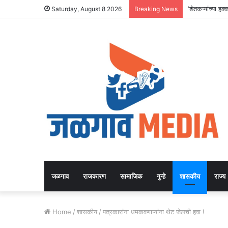
‘शेतकऱ्यांच्या 
Saturday, August 8 2026
Breaking News
जळगाव
राजकारण
सामाजिक
गुन्हे
शासकीय
राज्य
Home
/
शासकीय
/
पत्रकारांना धमकवणाऱ्यांना थेट जेलची हवा !