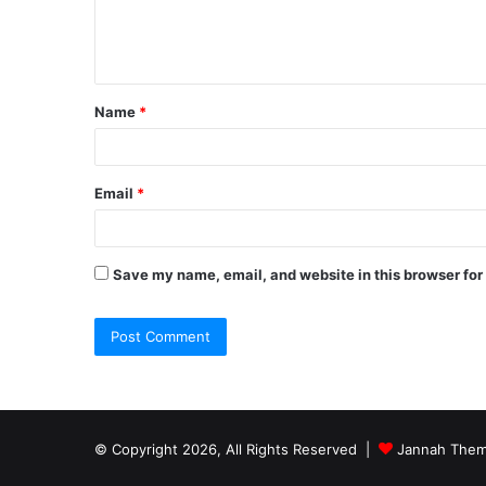
e
n
t
Name
*
*
Email
*
Save my name, email, and website in this browser for
© Copyright 2026, All Rights Reserved |
Jannah Them