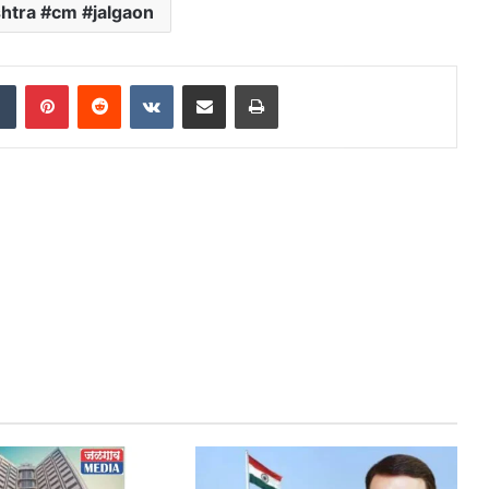
htra #cm #jalgaon
dIn
Tumblr
Pinterest
Reddit
VKontakte
Share via Email
Print