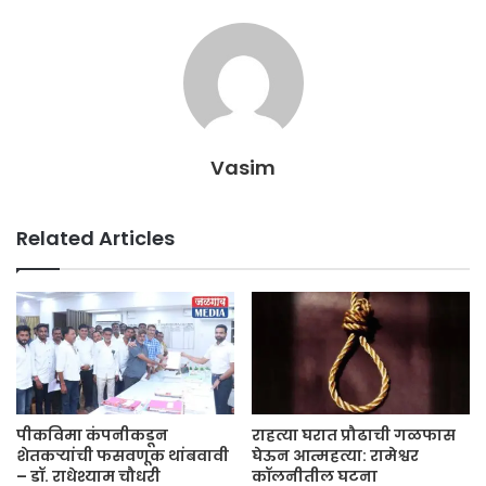
Vasim
Related Articles
पीकविमा कंपनीकडून
राहत्या घरात प्रौढाची गळफास
शेतकऱ्यांची फसवणूक थांबवावी
घेऊन आत्महत्या: रामेश्वर
– डॉ. राधेश्याम चौधरी
कॉलनीतील घटना