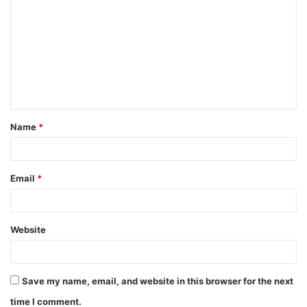
o
m
m
e
n
t
Name
*
*
Email
*
Website
Save my name, email, and website in this browser for the next
time I comment.