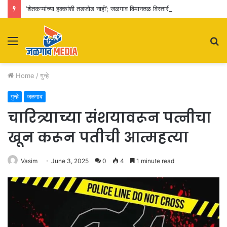
‘शेतकऱ्यांच्या हक्कांशी तडजोड नाही’; जळगाव विमानतळ विस्तारीकरणाचा पालकमंत्र्यांकडून आढावा
Menu
S
fo
Home
/
गुन्हे
गुन्हे
जळगाव
चारित्र्याच्या संशयावरून पत्नीचा
खून करून पतीची आत्महत्या
Vasim
June 3, 2025
0
4
1 minute read