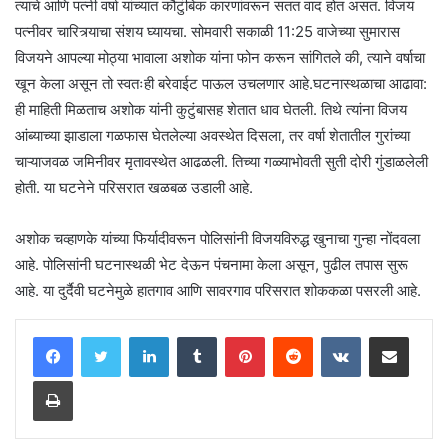
त्याचे आणि पत्नी वर्षा यांच्यात कौटुंबिक कारणांवरून सतत वाद होत असत. विजय
पत्नीवर चारित्र्याचा संशय घ्यायचा. सोमवारी सकाळी 11:25 वाजेच्या सुमारास
विजयने आपल्या मोठ्या भावाला अशोक यांना फोन करून सांगितले की, त्याने वर्षाचा
खून केला असून तो स्वतःही बरेवाईट पाऊल उचलणार आहे.घटनास्थळाचा आढावा:
ही माहिती मिळताच अशोक यांनी कुटुंबासह शेतात धाव घेतली. तिथे त्यांना विजय
आंब्याच्या झाडाला गळफास घेतलेल्या अवस्थेत दिसला, तर वर्षा शेतातील गुरांच्या
चाऱ्याजवळ जमिनीवर मृतावस्थेत आढळली. तिच्या गळ्याभोवती सुती दोरी गुंडाळलेली
होती. या घटनेने परिसरात खळबळ उडाली आहे.
अशोक चव्हाणके यांच्या फिर्यादीवरून पोलिसांनी विजयविरुद्ध खुनाचा गुन्हा नोंदवला
आहे. पोलिसांनी घटनास्थळी भेट देऊन पंचनामा केला असून, पुढील तपास सुरू
आहे. या दुर्दैवी घटनेमुळे हातगाव आणि सावरगाव परिसरात शोककळा पसरली आहे.
LinkedIn
Tumblr
Pinterest
Reddit
VKontakte
Share via Email
Print