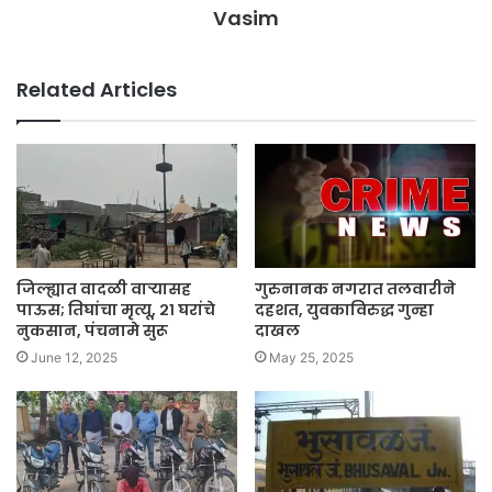
Vasim
Related Articles
जिल्ह्यात वादळी वाऱ्यासह
गुरुनानक नगरात तलवारीने
पाऊस; तिघांचा मृत्यू, २१ घरांचे
दहशत, युवकाविरुद्ध गुन्हा
नुकसान, पंचनामे सुरू
दाखल
June 12, 2025
May 25, 2025