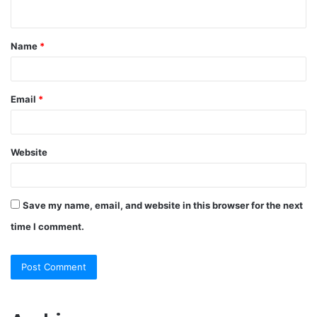
n
t
Name
*
*
Email
*
Website
Save my name, email, and website in this browser for the next
time I comment.