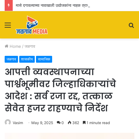
मासे दगावल्याच्या नावाखाली उद्योजकांना नाहक त्रास! मन्यारखेडा तलाव प्रकरण : सखोल चौकशी करण्याची मागणी
Menu
S
fo
Home
/
जळगाव
जळगाव
शासकीय
सामाजिक
आपत्ती व्यवस्थापनाच्या
पार्श्वभूमीवर जिल्हाधिकाऱ्यांचे
आदेश : सर्व रजा रद्द, तत्काळ
सेवेत हजर राहण्याचे निर्देश
Vasim
May 9, 2025
0
362
1 minute read