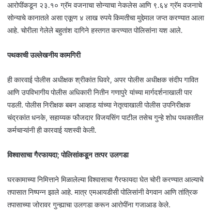
आरोपींकडून २३.१० ग्रॅम वजनाचा सोन्याचा नेकलेस आणि ९.६४ ग्रॅम वजनाचे
सोन्याचे कानातले असा एकूण ४ लाख रुपये किमतीचा मुद्देमाल जप्त करण्यात आला
आहे. चोरीला गेलेले बहुतांश दागिने हस्तगत करण्यात पोलिसांना यश आले.
पथकाची उल्लेखनीय कामगिरी
ही कारवाई पोलीस अधीक्षक श्रीकांत धिवरे, अपर पोलीस अधीक्षक संदीप गावित
आणि उपविभागीय पोलीस अधिकारी नितीन गणापुरे यांच्या मार्गदर्शनाखाली पार
पडली. पोलीस निरीक्षक बबन आव्हाड यांच्या नेतृत्वाखाली पोलीस उपनिरीक्षक
चंद्रकांत धनके, सहाय्यक फौजदार विजयसिंग पाटील तसेच गुन्हे शोध पथकातील
कर्मचाऱ्यांनी ही कारवाई यशस्वी केली.
विश्वासाचा गैरफायदा; पोलिसांकडून तत्पर उलगडा
घरकामाच्या निमित्ताने मिळालेल्या विश्वासाचा गैरफायदा घेत चोरी करण्यात आल्याचे
तपासात निष्पन्न झाले आहे. मात्र एमआयडीसी पोलिसांनी वेगवान आणि तांत्रिक
तपासाच्या जोरावर गुन्ह्याचा उलगडा करून आरोपींना गजाआड केले.