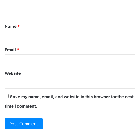
n
t
Name
*
*
Email
*
Website
Save my name, email, and website in this browser for the next
time I comment.