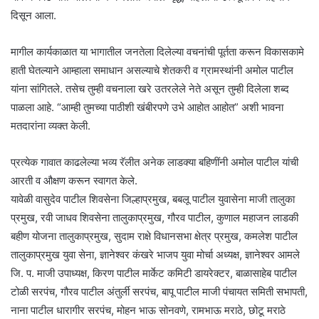
दिसून आला.
मागील कार्यकाळात या भागातील जनतेला दिलेल्या वचनांची पूर्तता करून विकासकामे
हाती घेतल्याने आम्हाला समाधान असल्याचे शेतकरी व ग्रामस्थांनी अमोल पाटील
यांना सांगितले. तसेच तुम्ही वचनाला खरे उतरलेले नेते असून तुम्ही दिलेला शब्द
पाळला आहे. “आम्ही तुमच्या पाठीशी खंबीरपणे उभे आहोत आहोत” अशी भावना
मतदारांना व्यक्त केली.
प्रत्येक गावात काढलेल्या भव्य रॅलीत अनेक लाडक्या बहिणींनी अमोल पाटील यांची
आरती व औक्षण करून स्वागत केले.
यावेळी वासुदेव पाटील शिवसेना जिल्हाप्रमुख, बबलू पाटील युवासेना माजी तालुका
प्रमुख, रवी जाधव शिवसेना तालुकाप्रमुख, गौरव पाटील, कुणाल महाजन लाडकी
बहीण योजना तालुकाप्रमुख, सुदाम राक्षे विधानसभा क्षेत्र प्रमुख, कमलेश पाटील
तालुकाप्रमुख युवा सेना, ज्ञानेश्वर कंखरे भाजप युवा मोर्चा अध्यक्ष, ज्ञानेश्वर आमले
जि. प. माजी उपाध्यक्ष, किरण पाटील मार्केट कमिटी डायरेक्टर, बाळासाहेब पाटील
टोळी सरपंच, गौरव पाटील अंतुर्ली सरपंच, बापू पाटील माजी पंचायत समिती सभापती,
नाना पाटील धारागीर सरपंच, मोहन भाऊ सोनवणे, रामभाऊ मराठे, छोटू मराठे