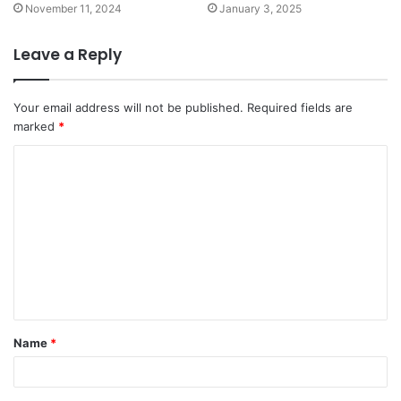
November 11, 2024
January 3, 2025
Leave a Reply
Your email address will not be published.
Required fields are
marked
*
C
o
m
m
e
n
t
Name
*
*