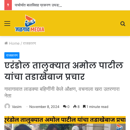
पाचोर्यात बालविवाह प्रकरण उघड; पतीसह सासू-सासरे व आई-वडिलांवर पोक्सोचा गुन्हा
Menu
S
fo
Home
/
राजकारण
राजकारण
एरंडोल तालुक्यात अमोल पाटील
यांचा तडाखेबाज प्रचार
गावागावात लाडक्या बहिणींनी केले औक्षण, वचनाला खरा उतरणारा
नेता
Vasim
November 8, 2024
0
8
1 minute read