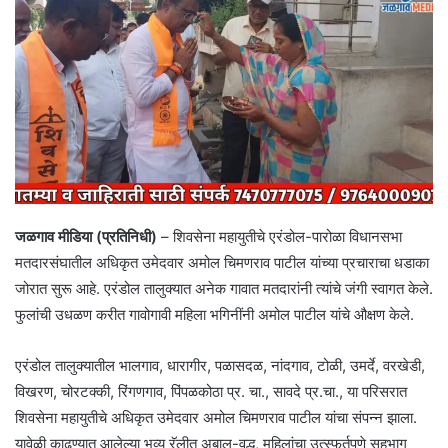
जळगाव मीडिया (प्रतिनिधी)
– शिवसेना महायुतीचे एरंडोल-पारोळा विधानसभा
मतदारसंघातील अधिकृत उमेदवार अमोल चिमणराव पाटील यांच्या प्रचाराचा धडाका
जोरात सुरू आहे. एरंडोल तालुक्यात अनेक गावात मतदारांनी त्यांचे जंगी स्वागत केले.
फुलांची उधळण करीत गावोगावी महिला भगिनींनी अमोल पाटील यांचे औक्षण केले.
एरंडोल तालुक्यातील भालगाव, धारागीर, पळासदळ, नांदगाव, टोळी, उमर्दे, वरखेडी,
विखरण, चोरटक्की, रिंगणगाव, पिंपळकोठा प्र. चा., सावदे प्र.चा., या परिसरात
शिवसेना महायुतीचे अधिकृत उमेदवार अमोल चिमणराव पाटील यांचा संपन्न झाला.
यावेळी काढण्यात आलेल्या भव्य रॅलीत अबाल-वृद्ध, महिलांचा उत्स्फूर्तपणे सहभाग