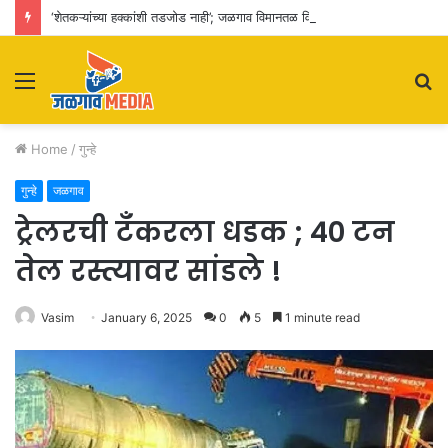
‘शेतकऱ्यांच्या हक्कांशी तडजोड नाही’; जळगाव विमानतळ विस्तारीकरणाचा पालकमंत्र्यांकडून आढावा
Menu
S
fo
Home
/
गुन्हे
गुन्हे
जळगाव
ट्रेलरची टँकरला धडक ; 40 टन
तेल रस्त्यावर सांडले !
Vasim
January 6, 2025
0
5
1 minute read