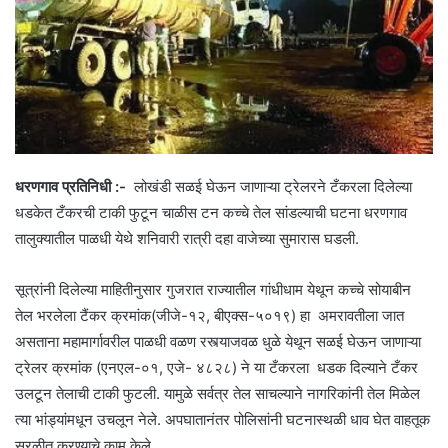
धरणगाव प्रतिनिधी :-
लोखंडी सळई घेऊन जाणाऱ्या ट्रेलरने टँकरला दिलेल्या
धडकेत टँकरची टाकी फुटून चाळीस टन कच्चे तेल सांडल्याची घटना धरणगाव
तालुक्यातील पाळधी येथे शनिवारी रात्री दहा वाजेच्या सुमारास घडली.
सूत्रांनी दिलेल्या माहितीनुसार गुजरात राज्यातील गांधीधाम येथून कच्चे सोयाबीन
तेल भरलेला टैंकर क्रमांक(जीजे-१२, बीएक्स-५०१९) हा अमरावतीला जात
असताना महामार्गावरील पाळधी वळण रस्त्याजवळ धुळे येथून सळई घेऊन जाणाऱ्या
ट्रेलर क्रमांक (एनएल-०१, एजे- ४८२८) ने या टँकरला धडक दिल्याने टँकर
उलटून तेलाची टाकी फुटली. यामुळे सर्वत्र तेल साचल्याने नागरिकांनी तेल मिळेल
त्या भांड्यांमधून उचलून नेले. अपघातानंतर पोलिसांनी घटनास्थळी धाव घेत वाहतूक
सुरळीत करण्याचे काम केले.