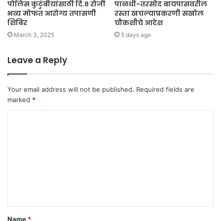
पोलिस कुटुंबीयांसाठी दि.८ रोजी
पाळधी-तरसोद बायपासवरील
भव्य मोफत आरोग्य तपासणी
रस्ता खचल्याप्रकरणी सखोल
शिबिर
चौकशीचे आदेश
March 3, 2025
5 days ago
Leave a Reply
Your email address will not be published.
Required fields are
marked
*
C
o
m
m
e
n
t
Name
*
*