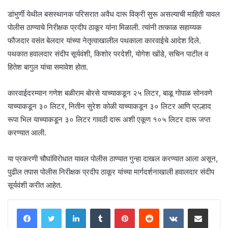
डांभुर्णी येथील बसस्थानक परिसरात अवैध दारू विक्री सुरू असल्याची माहिती यावल
पोलीस ठाण्याचे निरीक्षक प्रदीप ठाकूर यांना मिळाली. त्यांनी तत्काळ सहाय्यक
फौजदार वसंत बेलदार यांच्या नेतृत्वाखालील पथकाला कारवाईचे आदेश दिले.
पथकात हवालदार संदीप सूर्यवंशी, किशोर परदेशी, योगेश खोंडे, सचिन पाटील व
हितेश बागुल यांचा समावेश होता.
कारवाईदरम्यान गणेश बळीराम बोरसे याच्याकडून २५ लिटर, बाळू गोपाळ सोनवणे
याच्याकडून ३० लिटर, नितीन सुरेश कोळी याच्याकडून ३० लिटर आणि प्रल्हाद
रूपा भिल याच्याकडून ३० लिटर गावठी दारू अशी एकूण १०५ लिटर दारू जप्त
करण्यात आली.
या प्रकरणी चौघांविरोधात यावल पोलीस ठाण्यात गुन्हा दाखल करण्यात आला असून,
पुढील तपास पोलीस निरीक्षक प्रदीप ठाकूर यांच्या मार्गदर्शनाखाली हवालदार संदीप
सूर्यवंशी करीत आहेत.
LinkedIn
Tumblr
Pinterest
Reddit
VKontakte
Share via Email