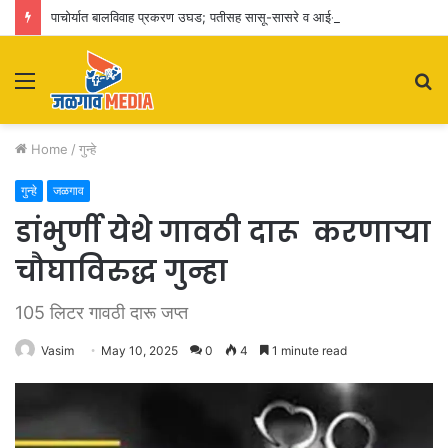
पाचोर्यात बालविवाह प्रकरण उघड; पतीसह सासू-सासरे व आई-वडिलांवर पोक्सोचा गुन्हा
Menu
S
fo
Home
/
गुन्हे
गुन्हे
जळगाव
डांभुर्णी येथे गावठी दारू करणाऱ्या
चौघाविरुद्ध गुन्हा
105 लिटर गावठी दारू जप्त
Vasim
May 10, 2025
0
4
1 minute read