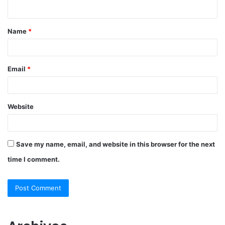
n
t
Name
*
*
Email
*
Website
Save my name, email, and website in this browser for the next
time I comment.