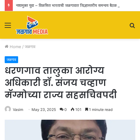
नशामुक्त युवा – विकसित भारताची जळगावात जिल्हास्तरीय समन्वय बैठक संपन्न; पुढील १०० आठवड्यांचा कृती आराखडा निश्चित
Menu
S
fo
Home
/
जळगाव
जळगाव
धरणगाव तालुका आरोग्य
अधिकारी डॉ. संजय चव्हाण
मॅग्मोच्या राज्य सहसचिवपदी
Vasim
May 23, 2025
0
101
1 minute read