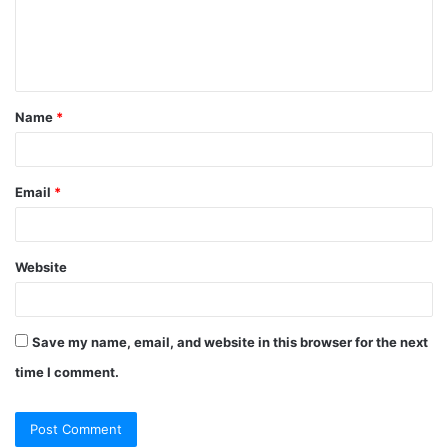
m
e
n
t
Name
*
*
Email
*
Website
Save my name, email, and website in this browser for the next
time I comment.